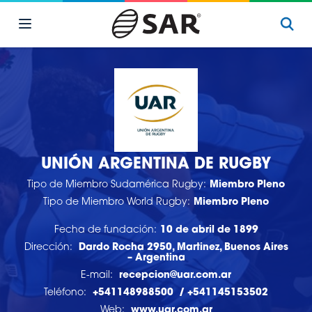
UNIÓN ARGENTINA DE RUGBY
Tipo de Miembro Sudamérica Rugby:
Miembro Pleno
Tipo de Miembro World Rugby:
Miembro Pleno
Fecha de fundación:
10 de abril de 1899
Dirección:
Dardo Rocha 2950, Martinez, Buenos Aires
– Argentina
E-mail:
recepcion@uar.com.ar
Teléfono:
+541148988500
/
+541145153502
Web:
www.uar.com.ar