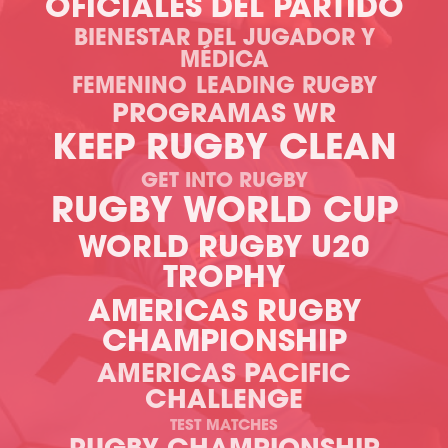
OFICIALES DEL PARTIDO
BIENESTAR DEL JUGADOR Y
MÉDICA
FEMENINO
LEADING RUGBY
PROGRAMAS WR
KEEP RUGBY CLEAN
GET INTO RUGBY
RUGBY WORLD CUP
WORLD RUGBY U20
TROPHY
AMERICAS RUGBY
CHAMPIONSHIP
AMERICAS PACIFIC
CHALLENGE
TEST MATCHES