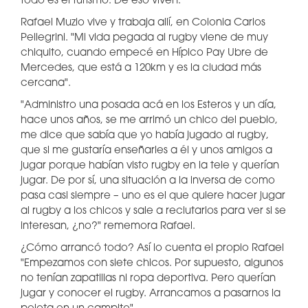
todo es el turismo. De eso viven.
Rafael Muzio vive y trabaja allí, en Colonia Carlos
Pellegrini. "Mi vida pegada al rugby viene de muy
chiquito, cuando empecé en Hípico Pay Ubre de
Mercedes, que está a 120km y es la ciudad más
cercana".
"Administro una posada acá en los Esteros y un día,
hace unos años, se me arrimó un chico del pueblo,
me dice que sabía que yo había jugado al rugby,
que si me gustaría enseñarles a él y unos amigos a
jugar porque habían visto rugby en la tele y querían
jugar. De por sí, una situación a la inversa de como
pasa casi siempre – uno es el que quiere hacer jugar
al rugby a los chicos y sale a reclutarlos para ver si se
interesan, ¿no?" rememora Rafael.
¿Cómo arrancó todo? Así lo cuenta el propio Rafael
"Empezamos con siete chicos. Por supuesto, algunos
no tenían zapatillas ni ropa deportiva. Pero querían
jugar y conocer el rugby. Arrancamos a pasarnos la