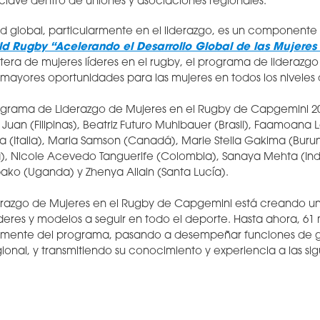
clave dentro de uniones y asociaciones regionales.
dad global, particularmente en el liderazgo, es un componente
ld Rugby “Acelerando el Desarrollo Global de las Mujeres
tera de mujeres líderes en el rugby, el programa de liderazg
 mayores oportunidades para las mujeres en todos los niveles 
rograma de Liderazgo de Mujeres en el Rugby de Capgemini 20
uan (Filipinas), Beatriz Futuro Muhlbauer (Brasil), Faamoana Le
 (Italia), Maria Samson (Canadá), Marie Stella Gakima (Burun
), Nicole Acevedo Tanguerife (Colombia), Sanaya Mehta (India),
bako (Uganda) y Zhenya Allain (Santa Lucía).
erazgo de Mujeres en el Rugby de Capgemini está creando un
íderes y modelos a seguir en todo el deporte. Hasta ahora, 61
amente del programa, pasando a desempeñar funciones de g
gional, y transmitiendo su conocimiento y experiencia a las sig