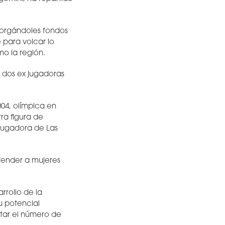
torgándoles fondos
e para volcar lo
mo la región.
y dos ex jugadoras
04, olímpica en
ra figura de
jugadora de Las
fender a mujeres
rrollo de la
u potencial
ntar el número de