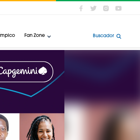
límpico
Fan Zone
Buscador