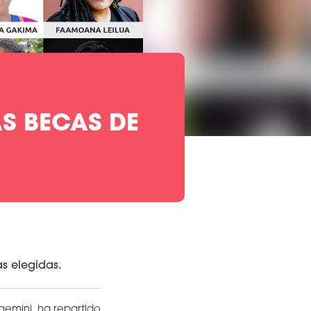
S BECAS DE
s elegidas.
emini, ha repartido