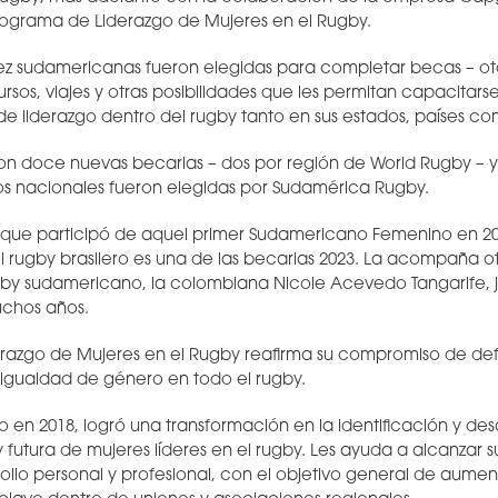
rograma de Liderazgo de Mujeres en el Rugby.
ez sudamericanas fueron elegidas para completar becas – o
rsos, viajes y otras posibilidades que les permitan capacitars
de liderazgo dentro del rugby tanto en sus estados, países co
eron doce nuevas becarias – dos por región de World Rugby – 
os nacionales fueron elegidas por Sudamérica Rugby.
, que participó de aquel primer Sudamericano Femenino en 20
 rugby brasilero es una de las becarias 2023. La acompaña ot
ugby sudamericano, la colombiana Nicole Acevedo Tangarife, 
chos años.
erazgo de Mujeres en el Rugby reafirma su compromiso de de
la igualdad de género en todo el rugby.
 en 2018, logró una transformación en la identificación y desa
 futura de mujeres líderes en el rugby. Les ayuda a alcanzar s
llo personal y profesional, con el objetivo general de aume