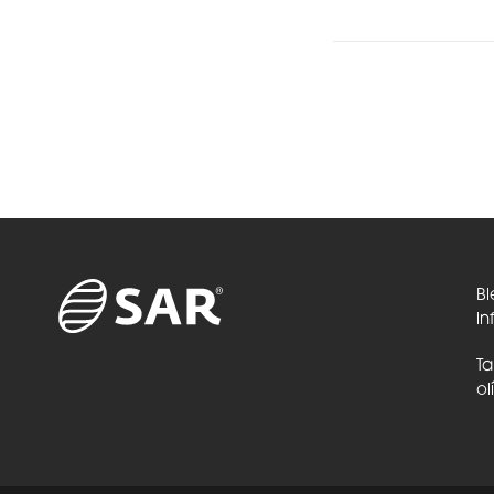
Bi
in
Ta
ol