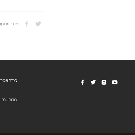
artir en:
oncentra
el mundo