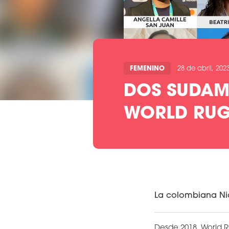
FEMENINO
28 de abril, 202
DOS SUDAM
WORLD RUG
La colombiana Nic
Desde 2018, World 