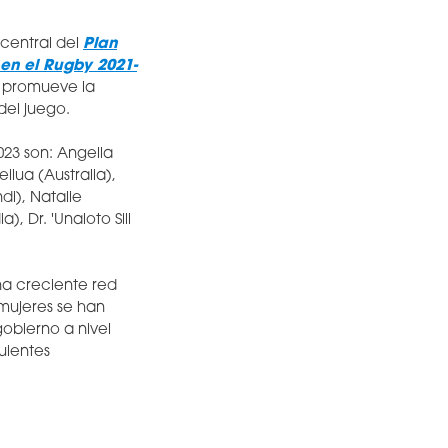
 central del
Plan
 en el Rugby 2021-
o promueve la
del juego.
23 son: Angella
ilua (Australia),
di), Natalie
 Dr. 'Unaloto Sili
a creciente red
 mujeres se han
obierno a nivel
uientes