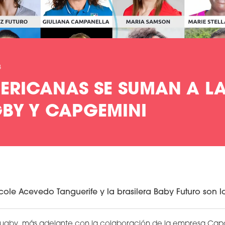
3
ERICANAS SE SUMAN A LA
BY Y CAPGEMINI
ole Acevedo Tanguerife y la brasilera Baby Futuro son la
Rugby, más adelante con la colaboración de la empresa Capg