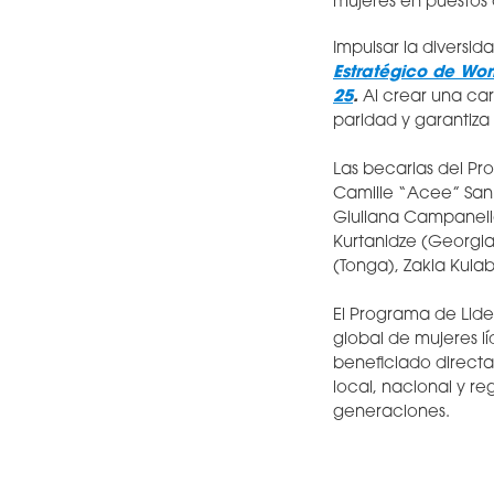
mujeres en puestos 
Impulsar la diversi
Estratégico de Wor
25
.
Al crear una car
paridad y garantiza
Las becarias del P
Camille “Acee” San J
Giuliana Campanella
Kurtanidze (Georgia
(Tonga), Zakia Kula
El Programa de Lid
global de mujeres l
beneficiado direct
local, nacional y re
generaciones.