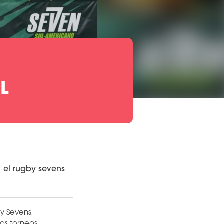
L
 el rugby sevens
by Sevens,