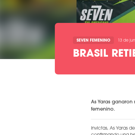
SEVEN FEMENINO
13 de jun
BRASIL RET
As Yaras ganaron 
femenino.
Invictas, As Yaras 