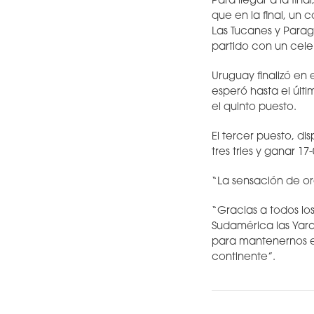
Para llegar a la fin
que en la final, un
Las Tucanes y Parag
partido con un cele
Uruguay finalizó en 
esperó hasta el últ
el quinto puesto.
El tercer puesto, d
tres tries y ganar 17-
“La sensación de org
“Gracias a todos lo
Sudamérica las Yar
para mantenernos en
continente”.