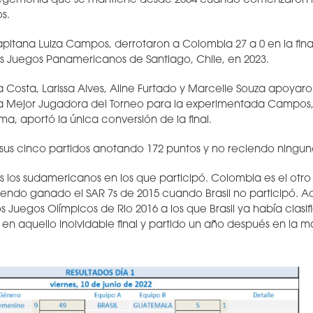
egemonía que se mantiene desde 2004 cuando comenzaron l
s.
pitana Luiza Campos, derrotaron a Colombia 27 a 0 en la fina
os Juegos Panamericanos de Santiago, Chile, en 2023.
a Costa, Larissa Alves, Aline Furtado y Marcelle Souza apoyaron
o a Mejor Jugadora del Torneo para la experimentada Campos,
a, aportó la única conversión de la final.
nó sus cinco partidos anotando 172 puntos y no reciendo ningun
dos los sudamericanos en los que participó. Colombia es el ot
ndo ganado el SAR 7s de 2015 cuando Brasil no participó. A
los Juegos Olímpicos de Rio 2016 a los que Brasil ya había clas
en aquello inolvidable final y partido un año después en la m