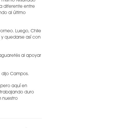
el mismo resultado
a diferente entre
do al último
 torneo. Luego, Chile
0 y quedarse así con
aguaretés al apoyar
” dijo Campos.
 pero aquí en
 trabajando duro
n nuestro