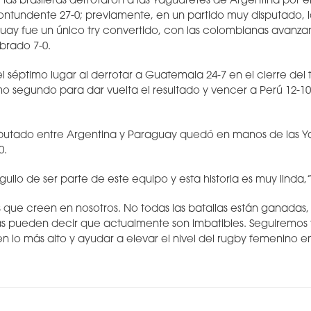
al, las brasileras derrotaron a las Yaguaretés de Argentina por 
 contundente 27-0; previamente, en un partido muy disputado, l
uay fue un único try convertido, con las colombianas avanzan
brado 7-0.
el séptimo lugar al derrotar a Guatemala 24-7 en el cierre del
imo segundo para dar vuelta el resultado y vencer a Perú 12-1
isputado entre Argentina y Paraguay quedó en manos de las Y
0.
ullo de ser parte de este equipo y esta historia es muy linda,
s que creen en nosotros. No todas las batallas están ganadas,
as pueden decir que actualmente son imbatibles. Seguiremos
 lo más alto y ayudar a elevar el nivel del rugby femenino e