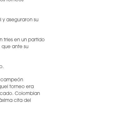
os torneos
l y aseguraron su
 tries en un partido
 que ante su
o.
ro campeón
quel torneo era
ificado. Colombian
áxima cita del