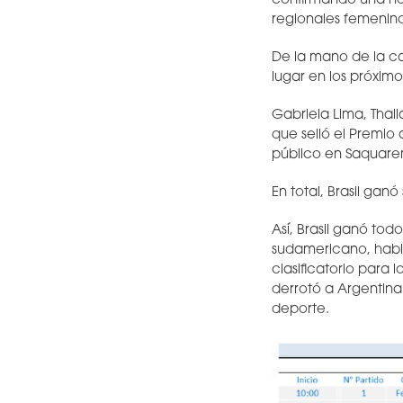
confirmando una h
regionales femenino
De la mano de la ca
lugar en los próxim
Gabriela Lima, Thali
que selló el Premi
público en Saquarem
En total, Brasil ga
Así, Brasil ganó to
sudamericano, habie
clasificatorio para 
derrotó a Argentina 
deporte.