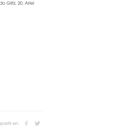
 Glitz, 20. Ariel
artir en: