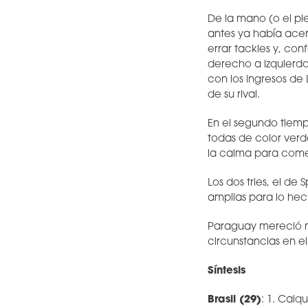
De la mano (o el pi
antes ya había ace
errar tackles y, con
derecho a izquierdo 
con los ingresos de
de su rival.
En el segundo tiempo
todas de color verd
la calma para comen
Los dos tries, el de 
amplias para lo hec
Paraguay mereció mej
circunstancias en e
Síntesis
Brasil (29)
: 1. Caiq