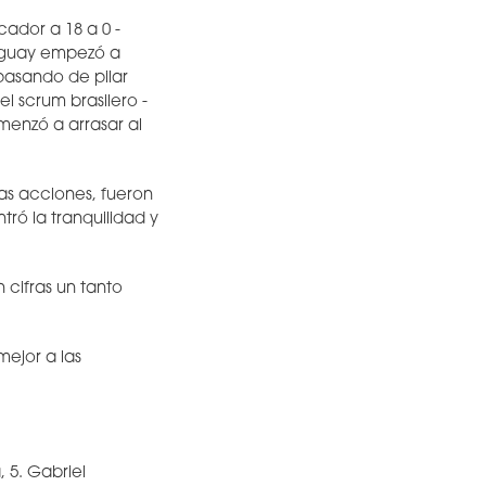
cador a 18 a 0 -
aguay empezó a
 pasando de pilar
el scrum brasilero -
menzó a arrasar al
las acciones, fueron
ró la tranquilidad y
n cifras un tanto
mejor a las
, 5. Gabriel