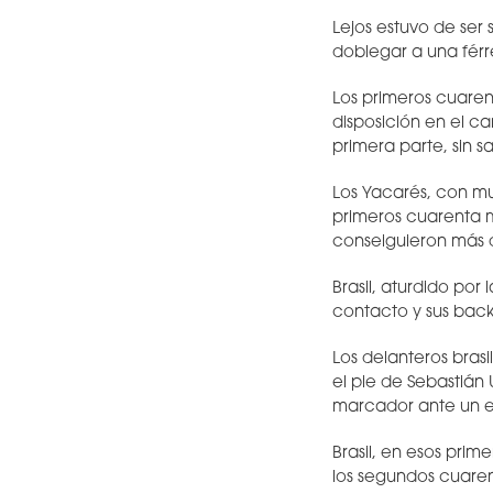
Lejos estuvo de ser 
doblegar a una férr
Los primeros cuarent
disposición en el cam
primera parte, sin 
Los Yacarés, con m
primeros cuarenta m
conseiguieron más q
Brasil, aturdido por
contacto y sus back
Los delanteros brasi
el pie de Sebastián
marcador ante un e
Brasil, en esos prim
los segundos cuaren