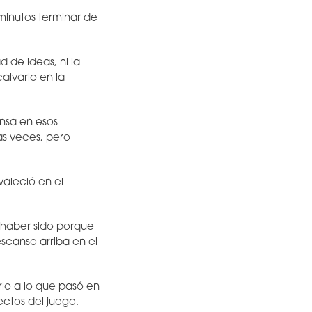
 minutos terminar de
d de ideas, ni la
calvario en la
nsa en esos
as veces, pero
valeció en el
o haber sido porque
scanso arriba en el
rio a lo que pasó en
ectos del juego.