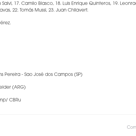
Salvi, 17. Camilo Blasco, 18. Luis Enrique Quinteros, 19. Leonrado
vas, 22. Tomás Mussi, 23. Juan Chilavert.
érez.
ins Pereira - Sao José dos Campos (SP)
heider (ARG)
ump/ CBRu
Comp