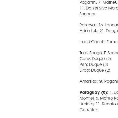
Paganini, 7. Matheus
11. Daniel Silva Mar
Sancery.
Reservas: 16. Leonar
Adrio Luiz, 21. Doug
Head Coach: Ferna
Tries: Spago, F. San
Conv: Duque (2)
Pen: Duque (3)
Drop: Duque (2)
Amarillas: G. Pagani
Paraguay (0):
1. Da
Montiel, 6. Mateo Ro
Urbieta, 11. Renato
González.