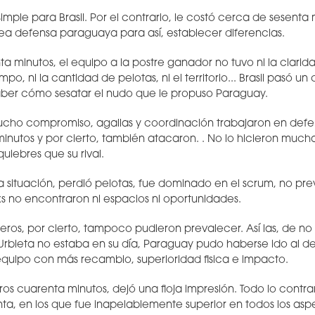
simple para Brasil. Por el contrario, le costó cerca de sesenta
ea defensa paraguaya para así, establecer diferencias.
a minutos, el equipo a la postre ganador no tuvo ni la clarida
po, ni la cantidad de pelotas, ni el territorio... Brasil pasó un 
saber cómo sesatar el nudo que le propuso Paraguay.
ucho compromiso, agallas y coordinación trabajaron en defe
inutos y por cierto, también atacaron. . No lo hicieron much
uiebres que su rival.
 la situación, perdió pelotas, fue dominado en el scrum, no pre
s no encontraron ni espacios ni oportunidades.
leros, por cierto, tampoco pudieron prevalecer. Así las, de n
 Urbieta no estaba en su día, Paraguay pudo haberse ido al de
quipo con más recambio, superioridad fisica e impacto.
eros cuarenta minutos, dejó una floja impresión. Todo lo contra
ta, en los que fue inapelablemente superior en todos los asp