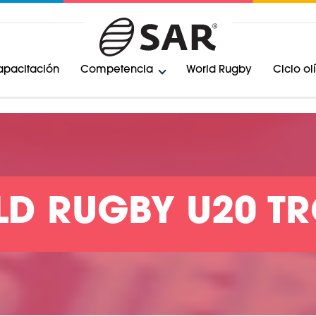
pacitación
Competencia
World Rugby
Ciclo o
D RUGBY U20 T