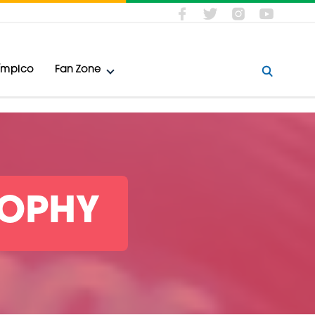
límpico
Fan Zone
ROPHY