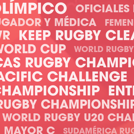
OLÍMPICO
OFICIALES
JUGADOR Y MÉDICA
FEMEN
KEEP RUGBY CLE
WR
WORLD CUP
WORLD RUGBY
CAS RUGBY CHAMPI
ACIFIC CHALLENGE
CHAMPIONSHIP
ENT
RUGBY CHAMPIONSHI
WORLD RUGBY U20 CHA
MAYOR C
SUDAMÉRICA RUG