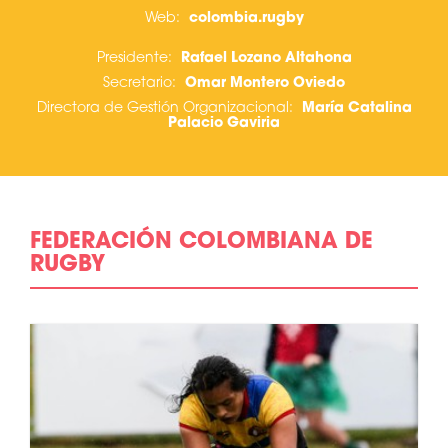
Web:
c
olombia.rugby
Presidente:
Rafael Lozano Altahona
Secretario:
Omar Montero Oviedo
Directora de Gestión Organizacional:
María Catalina
Palacio Gaviria
FEDERACIÓN COLOMBIANA DE
RUGBY