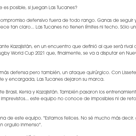
es posible, si juegan Las Tucanes?
ompromiso defensivo fuera de todo rango. Ganas de seguir 
ce tan claro... Las Tucanes no tienen límites ni techo. Sólo u
 ante Kazajistán, en un encuentro que definió al que será rival 
Rugby World Cup 2021 que, finalmente, se va a disputar en Nu
 más defensa pero también, un ataque quirúrgico. Con Lisset
te y encargada, Las Tucanes dejaron su marca.
e Brasil, Kenia y Kazajistán. También pasaron los entrenamientos
 imprevistos... este equipo no conoce de imposibles ni de re
tana de este equipo. "Estamos felices. No sé mucho más decir.
un orgullo inmenso".