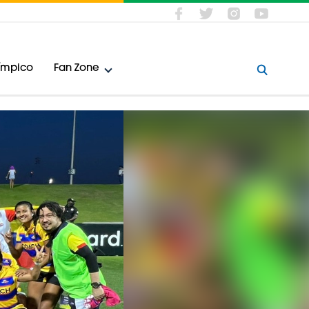
límpico
Fan Zone