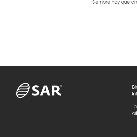
Siempre hay que cr
Bi
in
Ta
ol