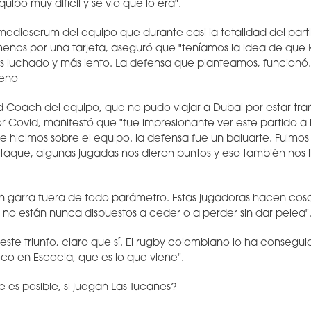
uipo muy difícil y se vio que lo era".
medioscrum del equipo que durante casi la totalidad del part
nos por una tarjeta, aseguró que "teníamos la idea de que K
s luchado y más lento. La defensa que planteamos, funcionó. 
reno
d Coach del equipo, que no pudo viajar a Dubai por estar tra
 Covid, manifestó que "fue impresionante ver este partido a l
ue hicimos sobre el equipo. la defensa fue un baluarte. Fuimos 
taque, algunas jugadas nos dieron puntos y eso también nos 
un garra fuera de todo parámetro. Estas jugadoras hacen cosa
no están nunca dispuestos a ceder o a perder sin dar pelea"
o este triunfo, claro que sí. El rugby colombiano lo ha consegu
oco en Escocia, que es lo que viene".
es posible, si juegan Las Tucanes?