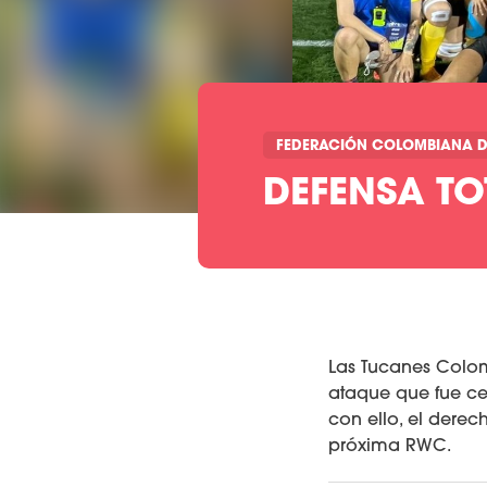
FEDERACIÓN COLOMBIANA D
DEFENSA T
Las Tucanes Colomb
ataque que fue cer
con ello, el derec
próxima RWC.