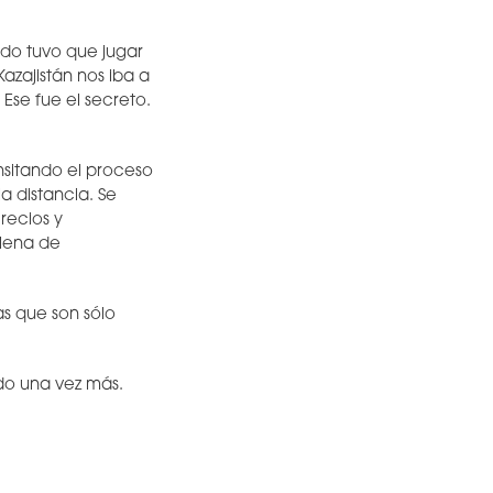
ido tuvo que jugar
azajistán nos iba a
Ese fue el secreto.
nsitando el proceso
a distancia. Se
recios y
llena de
s que son sólo
.
ido una vez más.