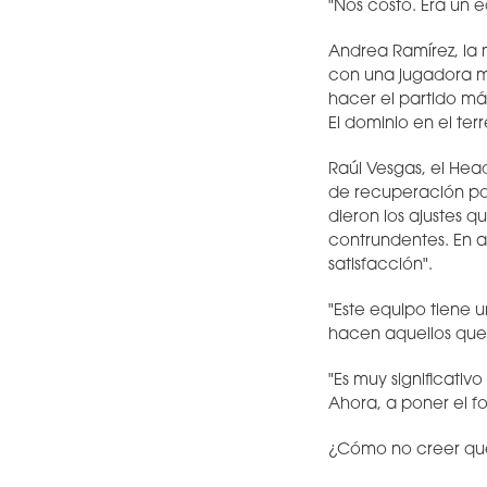
"Nos costó. Era un eq
Andrea Ramírez, la 
con una jugadora me
hacer el partido má
El dominio en el ter
Raúl Vesgas, el Hea
de recuperación por
dieron los ajustes q
contrundentes. En a
satisfacción".
"Este equipo tiene 
hacen aquellos que 
"Es muy significativ
Ahora, a poner el f
¿Cómo no creer que 