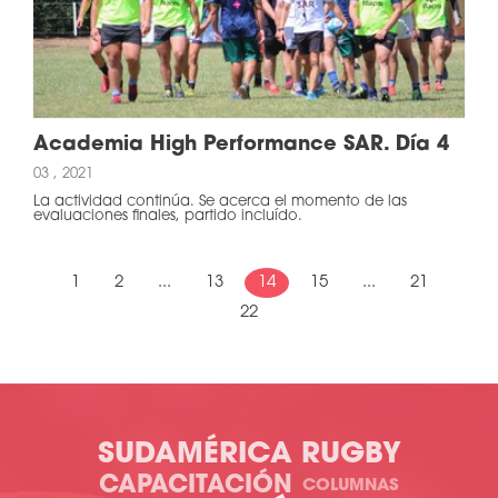
Academia High Performance SAR. Día 4
03 , 2021
La actividad continúa. Se acerca el momento de las
evaluaciones finales, partido incluído.
1
2
...
13
14
15
...
21
22
SUDAMÉRICA RUGBY
CAPACITACIÓN
COLUMNAS