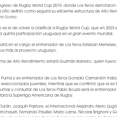
greso de Rugby World Cup 2019, donde Los Teros derrotaron a 
 URU definió como seguirá su eficiente estructura de Alto Ren
mo ícono.
to es el de volver a clasificar a Rugby World Cup, que en 2023 
 la quinta participación uruguaya en el gran evento mundial.
ndrá en el cargo el entrenador de Los Teros Esteban Meneses,
os más al proyecto uruguayo.
ama de Alto Rendimiento estará Guzmán Barreiro, quien fuera s
ex Puma y ex entrenador de Los Teros Gonzalo Camardón traba
seleccionados juveniles, mientras que se confirmó que el ex 
umas y consultar de Los Teros Pablo Bouza será el entrenador 
tará la Superliga Americana de Rugby.
Durán, Joaquín Pastore, el internacional Alejandro Nieto (jugó 
Inchausti, Fernando Paullier, Mario Lame, Nicolas Brignoni y G