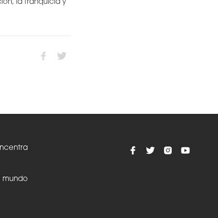
ón, la franquicia y
oncentra
el mundo