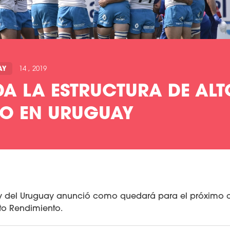
AY
14 , 2019
A LA ESTRUCTURA DE ALT
TO EN URUGUAY
y del Uruguay anunció como quedará para el próximo ci
lto Rendimiento.