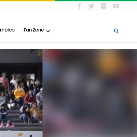
límpico
Fan Zone