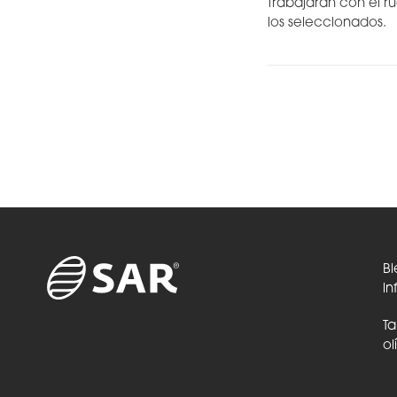
trabajarán con el ru
los seleccionados.
Bi
in
Ta
ol