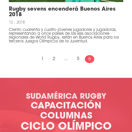
Rugby sevens encenderá Buenos Aires
2018
12 , 2018
Ciento cuarenta y cuatro jóvenes jugadores y jugadoras,
representando a once países de las seis asociaciones
regionales de World Rugby, están en Buenos Aires para los
terceros Juegos Olímpicos de la Juventud.
1
2
...
5
6
SUDAMÉRICA RUGBY
CAPACITACIÓN
COLUMNAS
CICLO OLÍMPICO