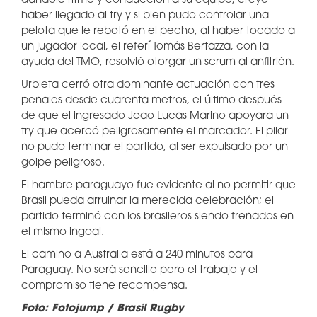
dándole ritmo y conducción a su equipo, creyó
haber llegado al try y si bien pudo controlar una
pelota que le rebotó en el pecho, al haber tocado a
un jugador local, el referí Tomás Bertazza, con la
ayuda del TMO, resolvió otorgar un scrum al anfitrión.
Urbieta cerró otra dominante actuación con tres
penales desde cuarenta metros, el último después
de que el ingresado Joao Lucas Marino apoyara un
try que acercó peligrosamente el marcador. El pilar
no pudo terminar el partido, al ser expulsado por un
golpe peligroso.
El hambre paraguayo fue evidente al no permitir que
Brasil pueda arruinar la merecida celebración; el
partido terminó con los brasileros siendo frenados en
el mismo ingoal.
El camino a Australia está a 240 minutos para
Paraguay. No será sencillo pero el trabajo y el
compromiso tiene recompensa.
Foto: Fotojump / Brasil Rugby