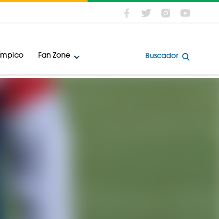
límpico
Fan Zone
Buscador