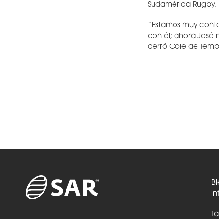
Sudamérica Rugby.
“Estamos muy conte
con él; ahora José 
cerró Cole de Temp
Bi
in
Ta