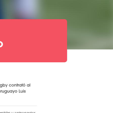
O
gby contrató al
uruguayo Luis