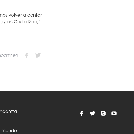
mos volver a contar
gby en Costa Rica,”
artir en:
oncentra
el mundo