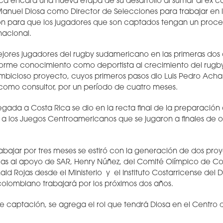
ica encara una nueva etapa de su desarrollo al sumar al ex c
anuel Diosa como Director de Selecciones para trabajar en 
n para que los jugadores que son captados tengan un proce
nacional.
ejores jugadores del rugby sudamericano en las primeras dos
norme conocimiento como deportista al crecimiento del rugby
bicioso proyecto, cuyos primeros pasos dio Luis Pedro Acha
omo consultor, por un período de cuatro meses.
legada a Costa Rica se dio en la recta final de la preparación
a los Juegos Centroamericanos que se jugaron a finales de 
trabajar por tres meses se estiró con la generación de dos pro
ias al apoyo de SAR, Henry Núñez, del Comité Olímpico de Cos
d Rojas desde el Ministerio y el Instituto Costarricense del D
 colombiano trabajará por los próximos dos años.
 de captación, se agrega el rol que tendrá Diosa en el Centro