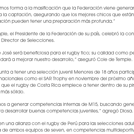
dimos forma a la masificación que la Federación viene gener
 la captación, asegurando que los mejores chicos que están 
ación pueden tener una preparación más profunda.”
e, el Presidente de la Federación de su país, celebró la con
 Director de Selecciones.
 José será beneficiosa para el rugby tico; su calidad como p
dará a mejorar nuestro desarrollo,” aseguró Cole de Temple.
punta a tener una selección juvenil Menores de 18 años parti
nacionales como el SAR Trophy en noviembre del próximo añ
 que el rugby de Costa Rica empiece a tener dentro de su p
 más sólido.
s a generar competencias internas de M15, buscando gene
a desarrollar buenas competencias juveniles,” agregó Diosa.
en una alianza con el rugby de Perú para las selecciones adu
de ambos equipos de seven, en competencias multideportiv