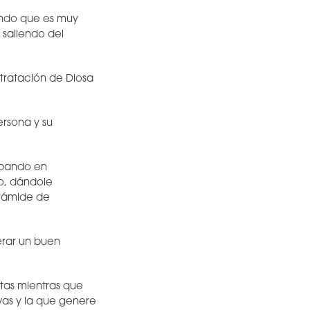
ando que es muy
saliendo del
tratación de Diosa
ersona y su
cipando en
o, dándole
irámide de
rar un buen
ltas mientras que
as y la que genere