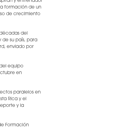
apitán y entrenador
la formación de un
so de crecimiento
 décadas del
 de su país, para
rd, enviado por
 del equipo
octubre en
yectos paralelos en
ta Rica y el
eporte y la
 de Formación