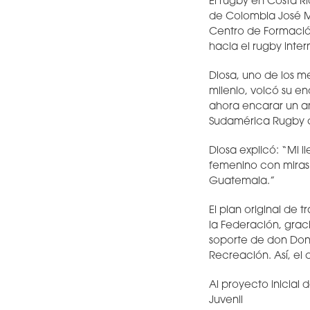
El rugby en Costa R
de Colombia José M
Centro de Formació
hacia el rugby inter
Diosa, uno de los m
milenio, volcó su e
ahora encarar un am
Sudamérica Rugby c
Diosa explicó: “Mi l
femenino con miras 
Guatemala.”
El plan original de 
la Federación, grac
soporte de don Donal
Recreación. Así, el
Al proyecto inicial
Juvenil