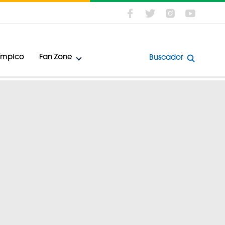
límpico
Fan Zone
Buscador