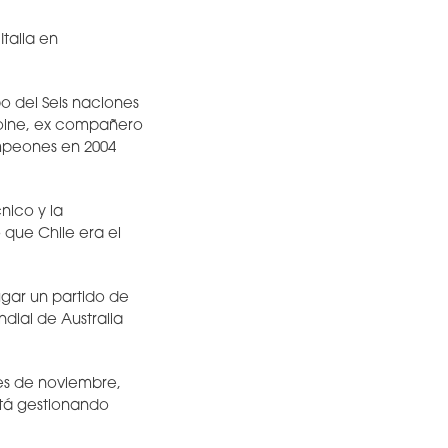
talia en
o del Seis naciones
emoine, ex compañero
mpeones en 2004
nico y la
que Chile era el
ugar un partido de
ndial de Australia
es de noviembre,
stá gestionando