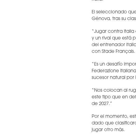
El seleccionado que
Génova, tras su cla
“Jugar contra Itali
y un rival que está 
del entrenador ita
con Stade Français.
“Es un desafío impor
Federazione Italian
sucesor natural po
“Nos colocan al rug
este tipo que en def
de 2027.”
Por el momento, es
dado que clasificar
jugar otro más.