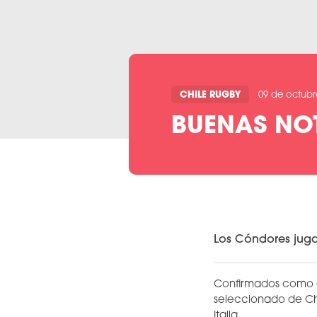
CHILE RUGBY
09 de octubr
BUENAS NOT
Los Cóndores jugar
Confirmados como eq
seleccionado de Chi
Italia.