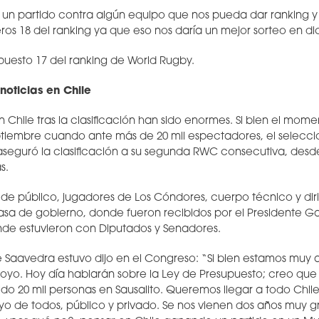
un partido contra algún equipo que nos pueda dar ranking 
eros 18 del ranking ya que eso nos daría un mejor sorteo en d
puesto 17 del ranking de World Rugby.
noticias en Chile
n Chile tras la clasificación han sido enormes. Si bien el mo
tiembre cuando ante más de 20 mil espectadores, el seleccio
aseguró la clasificación a su segunda RWC consecutiva, desd
s.
n de público, jugadores de Los Cóndores, cuerpo técnico y dir
sa de gobierno, donde fueron recibidos por el Presidente Gab
nde estuvieron con Diputados y Senadores.
 Saavedra estuvo dijo en el Congreso: “Si bien estamos muy 
poyo. Hoy día hablarán sobre la Ley de Presupuesto; creo qu
ido 20 mil personas en Sausalito. Queremos llegar a todo Chile
yo de todos, público y privado. Se nos vienen dos años muy 