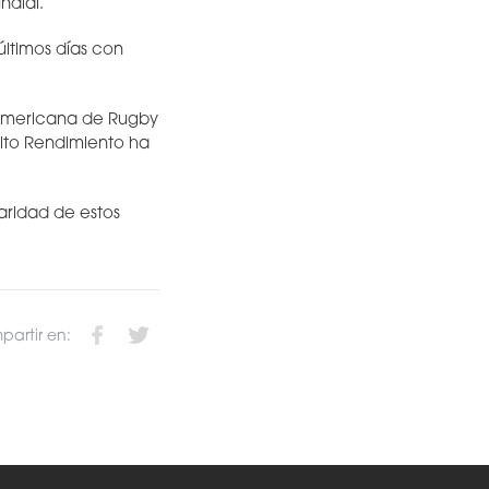
ndial.”
últimos días con
 Americana de Rugby
lto Rendimiento ha
laridad de estos
artir en: