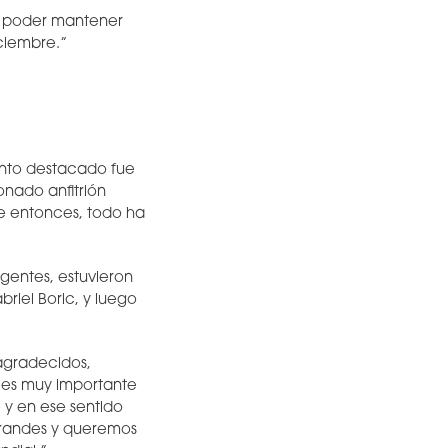
y poder mantener
iciembre.”
mento destacado fue
nado anfitrión
e entonces, todo ha
igentes, estuvieron
riel Boric, y luego
agradecidos,
e es muy importante
 y en ese sentido
grandes y queremos