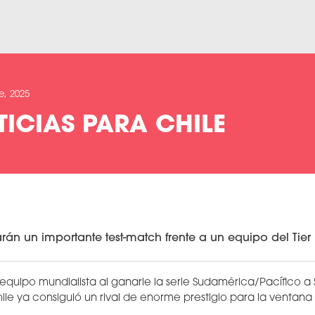
e, 2025
ICIAS PARA CHILE
án un importante test-match frente a un equipo del Tier
uipo mundialista al ganarle la serie Sudamérica/Pacífico a
le ya consiguió un rival de enorme prestigio para la ventan