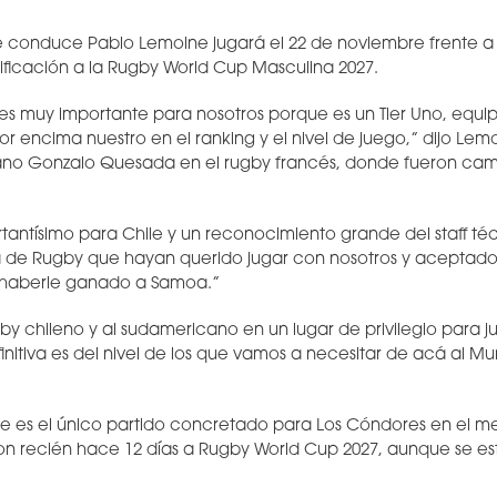
 conduce Pablo Lemoine jugará el 22 de noviembre frente a I
sificación a la Rugby World Cup Masculina 2027.
a es muy importante para nosotros porque es un Tier Uno, equip
por encima nuestro en el ranking y el nivel de juego,” dijo L
liano Gonzalo Quesada en el rugby francés, donde fueron ca
tantísimo para Chile y un reconocimiento grande del staff téc
a de Rugby que hayan querido jugar con nosotros y aceptado 
r haberle ganado a Samoa.”
by chileno y al sudamericano en un lugar de privilegio para j
initiva es del nivel de los que vamos a necesitar de acá al Mu
te es el único partido concretado para Los Cóndores en el m
on recién hace 12 días a Rugby World Cup 2027, aunque se e