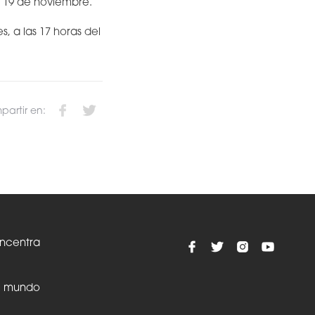
 y 19 de noviembre.
 a las 17 horas del
artir en:
oncentra
el mundo