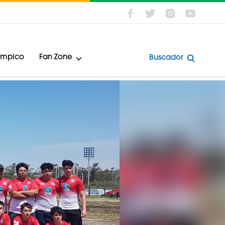
límpico
Fan Zone
Buscador