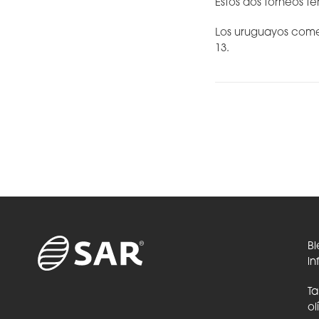
Estos dos torneos te
Los uruguayos comen
13.
Bi
in
Ta
ol