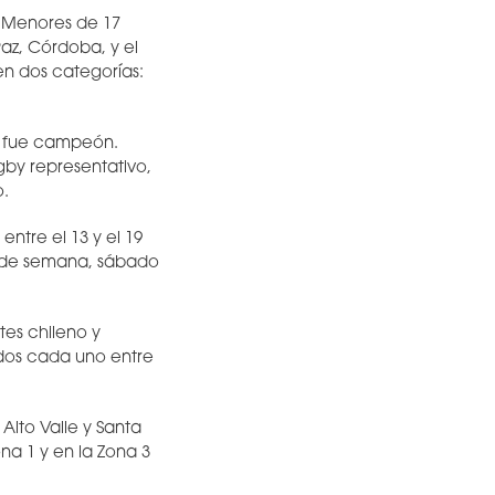
a Menores de 17
Paz, Córdoba, y el
en dos categorías:
a fue campeón.
gby representativo,
o.
ntre el 13 y el 19
n de semana, sábado
tes chileno y
idos cada uno entre
Alto Valle y Santa
na 1 y en la Zona 3