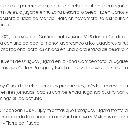
jugará por primera vez su competencia juvenil en la categorí
s niveles, a jugarse en su Zona Desarrollo Select 12 en Carlos 
stera ciudad de Mar del Plata en noviembre, se distribuirá 
enso.
te 2022, se disputó el Campeonato Juvenil M18 donde Córdob
da con una categoría menor, acercando a los jugadores al ru
aspiracional para los chicos en una clara etapa de desarroll
o juvenil de Uruguay jugará en la Zona Campeonato, a jugarse e
tras que Chile y Paraguay tendrán actividad este próximo fi
by Club, diez seleccionados provinciales, más los representan
 en tres jornadas toda su competencia, jugando cuatro part
omingo 30 de octubre.
a 2 con San Luis y Jujuy mientras que Paraguay jugará frente a 
ompletando la alineación con Sur, Formosa y Misiones en la Zo
r y Tierra del Fuego.