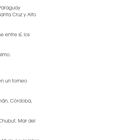
e Paraguay
Santa Cruz y Alto
entre sí, los
ximo.
en un torneo
umán, Córdoba,
 Chubut, Mar del