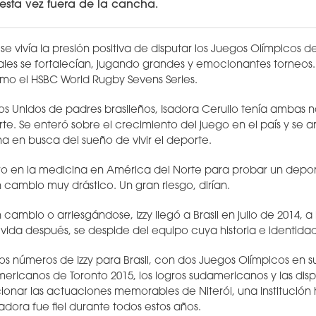
esta vez fuera de la cancha.
 se vivía la presión positiva de disputar los Juegos Olímpicos de
les se fortalecían, jugando grandes y emocionantes torneos. B
omo el HSBC World Rugby Sevens Series.
os Unidos de padres brasileños, Isadora Cerullo tenía ambas 
e. Se enteró sobre el crecimiento del juego en el país y se ar
a en busca del sueño de vivir el deporte.
ro en la medicina en América del Norte para probar un depor
 un cambio muy drástico. Un gran riesgo, dirían.
ambio o arriesgándose, Izzy llegó a Brasil en julio de 2014, a
 vida después, se despide del equipo cuya historia e identidad
los números de Izzy para Brasil, con dos Juegos Olímpicos en s
ricanos de Toronto 2015, los logros sudamericanos y las dispu
ionar las actuaciones memorables de Niterói, una institución h
sadora fue fiel durante todos estos años.