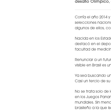
desafío Olímpico, 
Corría el año 2014 y
selecciones naciona
algunos de ellos, c
Nacida en los Estad
destacó en el deport
facultad de medicin
Renunciar a un futu
visible en Brasil es
Ya sea buscando un c
Casi un tercio de su
No se trata solo de 
en los Juegos Paname
mundiales. Sin menc
brasileño a la que I