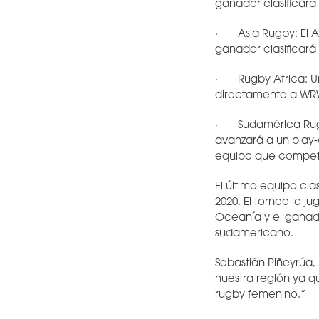
ganador clasificar
· Asia Rugby: El As
ganador clasificar
· Rugby Africa: Un
directamente a W
· Sudamérica Rugby
avanzará a un play-
equipo que competi
El último equipo cl
2020. El torneo lo j
Oceanía y el ganado
sudamericano.
Sebastián Piñeyrúa,
nuestra región ya 
rugby femenino.”