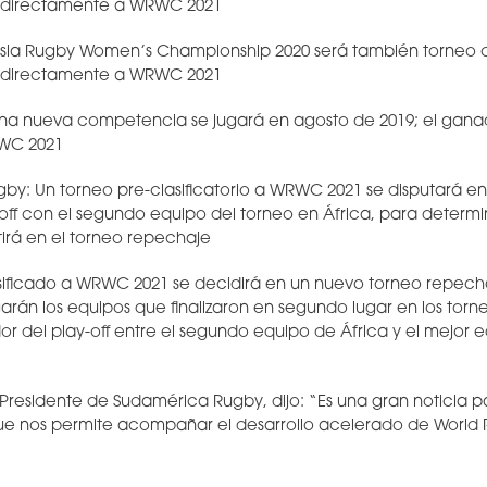
á directamente a WRWC 2021
ia Rugby Women’s Championship 2020 será también torneo cla
á directamente a WRWC 2021
a nueva competencia se jugará en agosto de 2019; el ganado
RWC 2021
: Un torneo pre-clasificatorio a WRWC 2021 se disputará en 
off con el segundo equipo del torneo en África, para determi
rá en el torneo repechaje
asificado a WRWC 2021 se decidirá en un nuevo torneo repecha
ugarán los equipos que finalizaron en segundo lugar en los torn
r del play-off entre el segundo equipo de África y el mejor 
 Presidente de Sudamérica Rugby, dijo: “Es una gran noticia p
que nos permite acompañar el desarrollo acelerado de World 