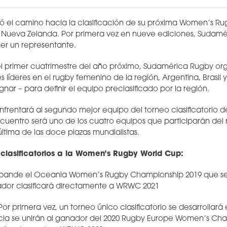
 el camino hacia la clasificación de su próxima Women’s Ru
n Nueva Zelanda. Por primera vez en nueve ediciones, Sudam
ner un representante.
n el primer cuatrimestre del año próximo, Sudamérica Rugby or
res líderes en el rugby femenino de la región, Argentina, Brasil
gnar – para definir el equipo preclasificado por la región.
nfrentará al segundo mejor equipo del torneo clasificatorio d
uentro será uno de los cuatro equipos que participarán del
 última de las doce plazas mundialistas.
 clasificatorios a la Women’s Rugby World Cup:
nde el Oceania Women’s Rugby Championship 2019 que será 
dor clasificará directamente a WRWC 2021
 primera vez, un torneo único clasificatorio se desarrollará
scocia se unirán al ganador del 2020 Rugby Europe Women’s Cha