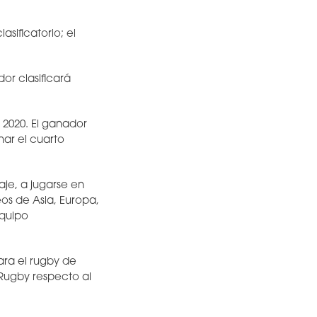
sificatorio; el
r clasificará
2020. El ganador
nar el cuarto
je, a jugarse en
eos de Asia, Europa,
equipo
ara el rugby de
Rugby respecto al