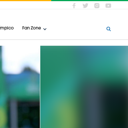
límpico
Fan Zone