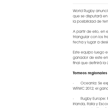
World Rugby anunció
que se disputará e
la posibilidad de te
A partir de ello, e
triangular con los t
fecha y lugar a desi
Este equipo luego e
ganador de este enc
final que definirá la
Torneos regionales
· Oceania: Se expa
WRWC 2012; el gana
· Rugby Europe: Por
Irlanda, Italia y E