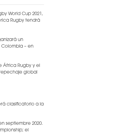
gby World Cup 2021,
érica Rugby tendrá
ganizará un
 y Colombia – en
e África Rugby y el
 repechaje global
clasificatorio a la
 en septiembre 2020.
mpionship; el