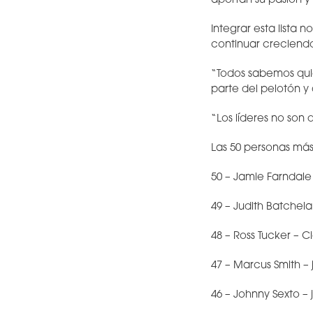
aportan su pasión y
Integrar esta lista 
continuar creciendo
“Todos sabemos quié
parte del pelotón y
“Los líderes no son 
Las 50 personas más
50 – Jamie Farndale
49 – Judith Batchela
48 – Ross Tucker – C
47 – Marcus Smith – 
46 – Johnny Sexto – 