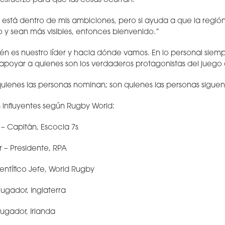
 esfuerzo para que las cosas ocurran.
no está dentro de mis ambiciones, pero si ayuda a que la regi
 y sean más visibles, entonces bienvenido.”
n es nuestro líder y hacia dónde vamos. En lo personal siemp
 apoyar a quienes son los verdaderos protagonistas del juego a
quienes las personas nominan; son quienes las personas siguen
 influyentes según Rugby World:
 – Capitán, Escocia 7s
r – Presidente, RPA
ientífico Jefe, World Rugby
jugador, Inglaterra
jugador, Irlanda