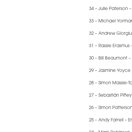
34 – Julie Paterson 
33 – Michael Yormar
32 – Andrew Giorgiu
31 – Rassie Erasmus 
30 – Bill Beaumont 
29 – Jasmine Yoyce 
28 – Simon Massie-T
27 – Sebastián Piñe
26 – Simon Patterson 
25 – Andy Farrell – E