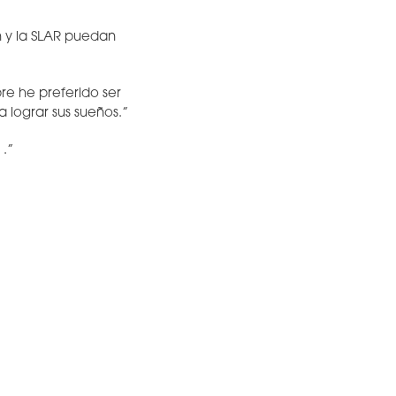
ón y la SLAR puedan
re he preferido ser
 lograr sus sueños.”
 .”