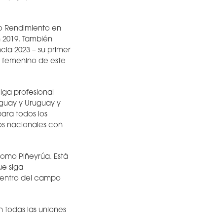
to Rendimiento en
n 2019. También
cia 2023 – su primer
o femenino de este
iga profesional
aguay y Uruguay y
ara todos los
os nacionales con
como Piñeyrúa. Está
e siga
dentro del campo
n todas las uniones