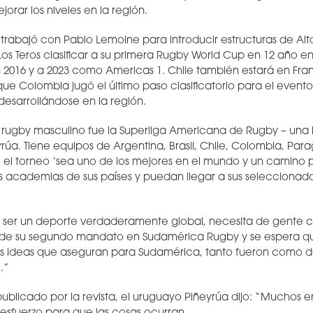
jorar los niveles en la región.
trabajó con Pablo Lemoine para introducir estructuras de Al
Los Teros clasificar a su primera Rugby World Cup en 12 año e
n 2016 y a 2023 como Americas 1. Chile también estará en Fran
que Colombia jugó el último paso clasificatorio para el event
desarrollándose en la región.
 rugby masculino fue la Superliga Americana de Rugby – una l
úa. Tiene equipos de Argentina, Brasil, Chile, Colombia, Par
 el torneo ‘sea uno de los mejores en el mundo y un camino p
s academias de sus países y puedan llegar a sus seleccionad
e ser un deporte verdaderamente global, necesita de gente 
de su segundo mandato en Sudamérica Rugby y se espera qu
 ideas que aseguran para Sudamérica, tanto fueron como 
.”
ublicado por la revista, el uruguayo Piñeyrúa dijo: “Muchos e