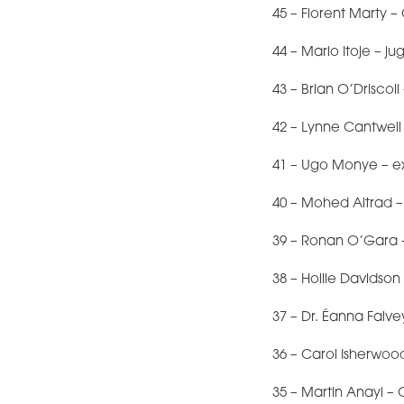
45 – Florent Marty 
44 – Mario Itoje – ju
43 – Brian O’Driscoll
42 – Lynne Cantwel
41 – Ugo Monye – ex
40 – Mohed Altrad –
39 – Ronan O’Gara –
38 – Hollie Davidson 
37 – Dr. Éanna Falv
36 – Carol Isherwoo
35 – Martin Anayi –