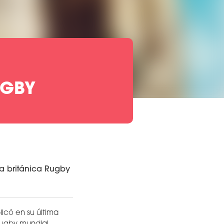
UGBY
ta británica Rugby
icó en su última