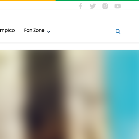
límpico
Fan Zone