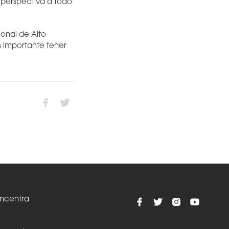
a perspectiva a todo
ional de Alto
s importante tener
oncentra