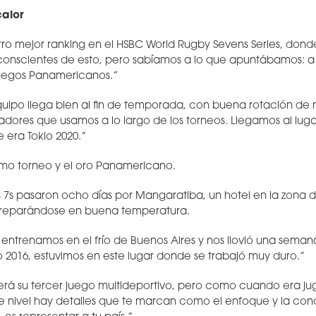
calor
stro mejor ranking en el HSBC World Rugby Sevens Series, don
onscientes de esto, pero sabíamos a lo que apuntábamos: a l
 Juegos Panamericanos.”
equipo llega bien al fin de temporada, con buena rotación de 
adores que usamos a lo largo de los torneos. Llegamos al luga
 era Tokio 2020.”
imo torneo y el oro Panamericano.
s 7s pasaron ocho días por Mangaratiba, un hotel en la zona d
, preparándose en buena temperatura.
entrenamos en el frío de Buenos Aires y nos llovió una semana
ío 2016, estuvimos en este lugar donde se trabajó muy duro.”
á su tercer juego multideportivo, pero como cuando era jug
te nivel hay detalles que te marcan como el enfoque y la con