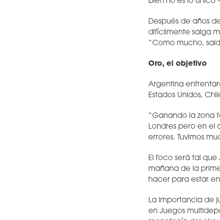
bien no es lo único 
Después de años de 
difícilmente salga m
“Como mucho, saldr
Oro, el objetivo
Argentina enfrentar
Estados Unidos, Chil
“Ganando la zona t
Londres pero en el a
errores. Tuvimos mu
El foco será tal qu
mañana de la prime
hacer para estar en
La importancia de j
en Juegos multidepor