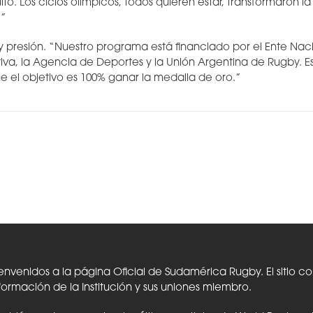
to. Los ciclos olímpicos, todos quieren estar, transformaron l
.”
 y presión. “Nuestro programa está financiado por el Ente Nac
va, la Agencia de Deportes y la Unión Argentina de Rugby. E
ue el objetivo es 100% ganar la medalla de oro.”
envenidos a la página Oficial de Sudamérica Rugby. El sitio c
formación de la Institución y sus uniones miembro.