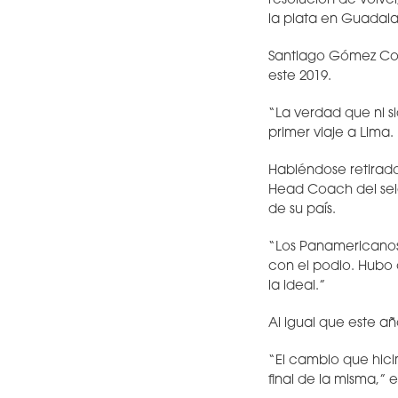
resolución de volve
la plata en Guadal
Santiago Gómez Cor
este 2019.
“La verdad que ni s
primer viaje a Lima.
Habiéndose retirado
Head Coach del sel
de su país.
“Los Panamericanos
con el podio. Hubo 
la ideal.”
Al igual que este añ
“El cambio que hici
final de la misma,”