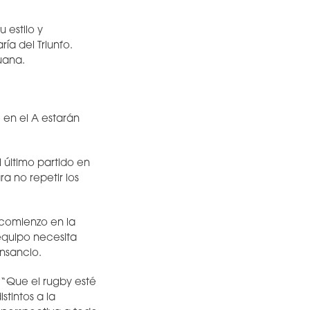
 estilo y
ía del Triunfo.
uana.
 en el A estarán
último partido en
a no repetir los
 comienzo en la
equipo necesita
ansancio.
 “Que el rugby esté
stintos a la