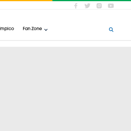
límpico
Fan Zone