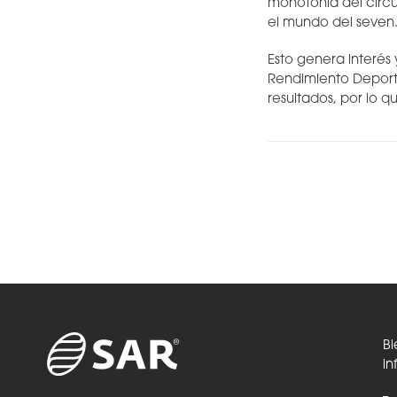
monotonía del circui
el mundo del seven
Esto genera interés
Rendimiento Deporti
resultados, por lo q
Bi
in