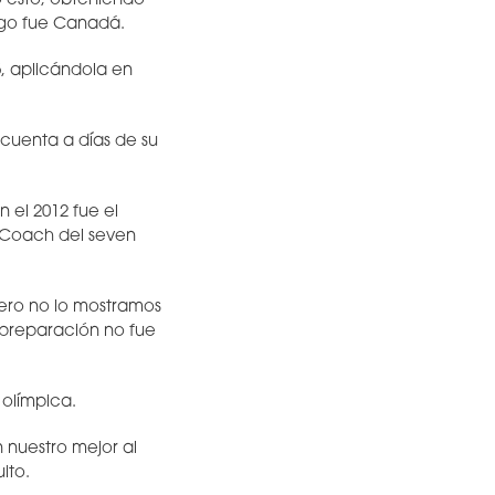
ó esto, obteniendo
ugo fue Canadá.
 aplicándola en
 cuenta a días de su
 el 2012 fue el
 Coach del seven
ero no lo mostramos
 preparación no fue
 olímpica.
 nuestro mejor al
ito.