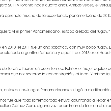
r, por primera vez, con la medalla dorada. Dos veces se frustr
ajara 2011 y Toronto hace cuatro años. Ambas veces, el verd
a aprendió mucho de la experiencia panamericana de 2015,
iquiera vi el primer Panamericano, estaba alejado del rugby,”
 en 2010, el 2011 fue un año sabático, con muy poco rugby. En
eccionado argentino femenino y a partir del 2013 es el Head
 de Toronto fueron un buen torneo. Fuimos el mejor equipo p
cosas que nos sacaron la concentración, el foco. Y mismo la
o, antes de los Juegos Panamericanos se jugó la clasificación
mos fue que toda la temporada estuvo apuntando a llegar en
 explica Gómez Cora, alguna vez recordman de tries en el circu