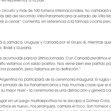
– es representar a tu país.”
circuito y más de 100 torneos internacionales, no cambiará su
ás allá del recorrido Villa Panamericana al estadio de Villa Mar
é a cenar,” comenta, en referencia a la famosa cocina per
á a Jamaica, Uruguay y Canadá por el Grupo B, mientras que
e, Brasil y Guyana.
e acomodás para la última jornada. Con Canadá perdimos el 
ño estamos con saldo positivo. Nos viene bien ese partido par
cha posesión, pero fallamos en la definición.”
e Argentina no participará de la ceremonia inaugural. El rugby
r jornada de los Panamericanos y hay muchas cosas que el 
 su mejor nivel – la ceremonia es una distracción y genera c
ugar en un juego multideportiva no le escapa a Gómez Cora.
tivos es nuevo, nos jerarquiza, cambia el foco. Son torneos di