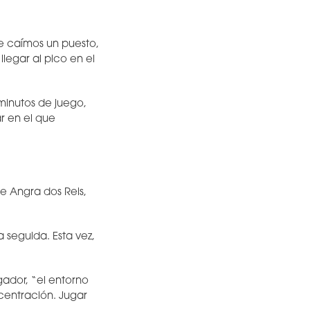
de caímos un puesto,
legar al pico en el
minutos de juego,
r en el que
e Angra dos Reis,
 seguida. Esta vez,
ador, “el entorno
centración. Jugar