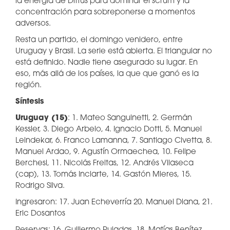
la energía de Dittus para dominar el scrum y la
concentración para sobreponerse a momentos
adversos.
Resta un partido, el domingo venidero, entre
Uruguay y Brasil. La serie está abierta. El triangular no
está definido. Nadie tiene asegurado su lugar. En
eso, más allá de los países, la que que ganó es la
región.
Síntesis
Uruguay (15)
: 1. Mateo Sanguinetti, 2. Germán
Kessler, 3. Diego Arbelo, 4. Ignacio Dotti, 5. Manuel
Leindekar, 6. Franco Lamanna, 7. Santiago Civetta, 8.
Manuel Ardao, 9. Agustín Ormaechea, 10. Felipe
Berchesi, 11. Nicolás Freitas, 12. Andrés Vilaseca
(cap), 13. Tomás Inciarte, 14. Gastón Mieres, 15.
Rodrigo Silva.
Ingresaron: 17. Juan Echeverría 20. Manuel Diana, 21.
Eric Dosantos