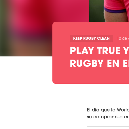
KEEP RUGBY CLEAN
10 de 
PLAY TRUE 
RUGBY EN E
El día que la Wor
su compromiso con