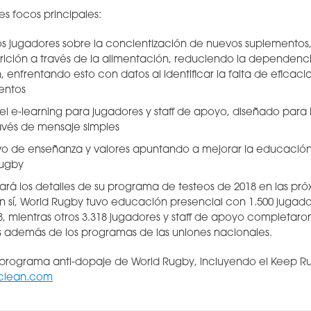
es focos principales:
los jugadores sobre la concientización de nuevos suplementos
rición a través de la alimentación, reduciendo la dependenc
enfrentando esto con datos al identificar la falta de eficacia 
entos
l e-learning para jugadores y staff de apoyo, diseñado para i
avés de mensaje simples
o de enseñanza y valores apuntando a mejorar la educación
rugby
rá los detalles de su programa de testeos de 2018 en las pr
n sí, World Rugby tuvo educación presencial con 1.500 jugad
, mientras otros 3.318 jugadores y staff de apoyo completaro
os además de los programas de las uniones nacionales.
 programa anti-dopaje de World Rugby, incluyendo el Keep R
clean.com