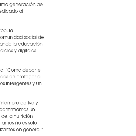
róxima generación de
edicado al
po, la
 comunidad social de
ntando la educación
iales y digitales
ijo: "Como deporte,
dos en proteger a
s inteligentes y un
 miembro activo y
e confirmamos un
de la nutrición
ntamos no es solo
izantes en general."