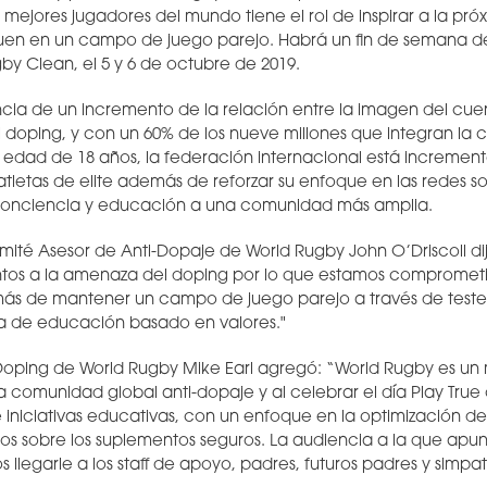
os mejores jugadores del mundo tiene el rol de inspirar a la p
eguen en un campo de juego parejo. Habrá un fin de semana d
 Clean, el 5 y 6 de octubre de 2019.
encia de un incremento de la relación entre la imagen del cuer
 doping, y con un 60% de los nueve millones que integran la
 edad de 18 años, la federación internacional está increme
atletas de elite además de reforzar su enfoque en las redes soc
conciencia y educación a una comunidad más amplia.
omité Asesor de Anti-Dopaje de World Rugby John O’Driscoll d
tos a la amenaza del doping por lo que estamos comprometi
más de mantener un campo de juego parejo a través de testeo
 de educación basado en valores."
Doping de World Rugby Mike Earl agregó: “World Rugby es un
comunidad global anti-dopaje y al celebrar el día Play Tru
niciativas educativas, con un enfoque en la optimización de 
jos sobre los suplementos seguros. La audiencia a la que apu
llegarle a los staff de apoyo, padres, futuros padres y simpat