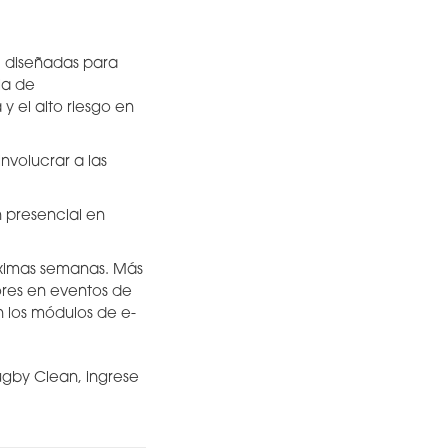
, diseñadas para
ia de
y el alto riesgo en
nvolucrar a las
 presencial en
óximas semanas. Más
ores en eventos de
n los módulos de e-
ugby Clean, ingrese