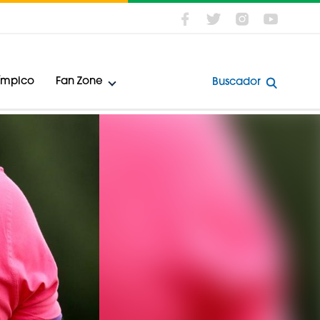
límpico
Fan Zone
Buscador