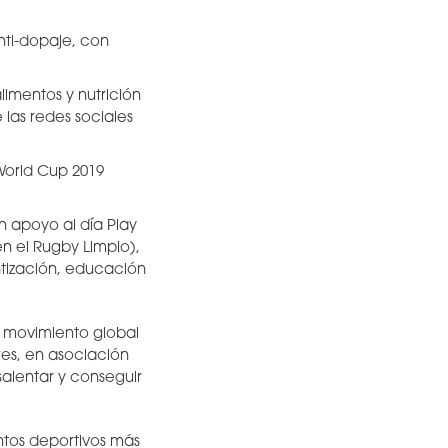
ti-dopaje, con
imentos y nutrición
las redes sociales
World Cup 2019
 apoyo al día Play
 el Rugby Limpio),
tización, educación
l movimiento global
res, en asociación
salentar y conseguir
ntos deportivos más