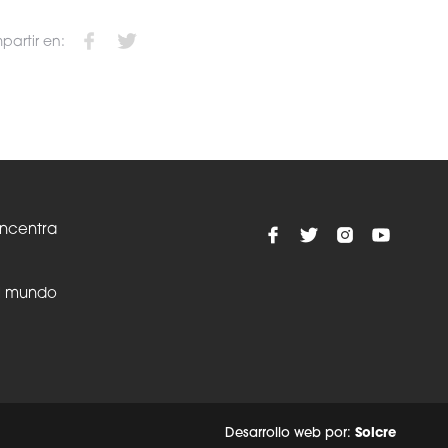
artir en:
oncentra
el mundo
Desarrollo web por:
Solcre