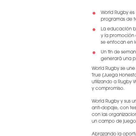
World Rugby es
programas de te
La educación ba
y la promoción 
se enfocan en 
Un fin de sema
generará una p
World Rugby se une 
True (Juega Honest
utilizando a Rugby
y compromiso.
World Rugby y sus 
anti-dopaje, con te
con las organizacio
un campo de juego 
Abrazando la oport