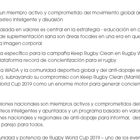
 un miembro activo y comprometido del movimiento global an
steo inteligente y disuasión
sada en valores es central en la estrategia - educación en al
de suplementación sana son áreas focales en una era en que 
la imagen corporal
na específico para la campaña Keep Rugby Clean en Rugby 
lataforma record de concientización para el rugby
a WADA y la comunidad deportiva global y del anti-dopaje en
o), subrayando su compromiso con Keep Rugby Clean (Mantén
 World Cup 2019 como un enorme motor para generar concien
uniones nacionales son miembros activos y comprometidos de
steos inteligentes y apuntados y un programa basado en valo
nes nacionales y regionales de anti-dopaje para informar, de
parejo para todos.
unidad y potencia de Rugby World Cup 2019 – uno de los eve