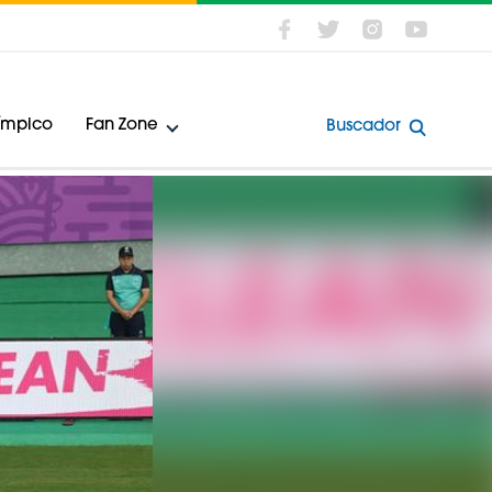
límpico
Fan Zone
Buscador