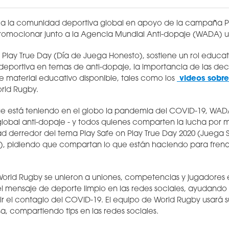
 a la comunidad deportiva global en apoyo de la campaña Pl
romocionar junto a la Agencia Mundial Anti-dopaje (WADA) u
l, Play True Day (Día de Juega Honesto), sostiene un rol educat
portiva en temas de anti-dopaje, la importancia de las deci
 material educativo disponible, tales como los
videos sobre
rld Rugby.
e está teniendo en el globo la pandemia del COVID-19, WAD
obal anti-dopaje - y todos quienes comparten la lucha por 
dad derredor del tema Play Safe on Play True Day 2020 (Juega 
), pidiendo que compartan lo que están haciendo para frena
orld Rugby se unieron a uniones, competencias y jugadores
 mensaje de deporte limpio en las redes sociales, ayudando 
 el contagio del COVID-19. El equipo de World Rugby usará 
, compartiendo tips en las redes sociales.