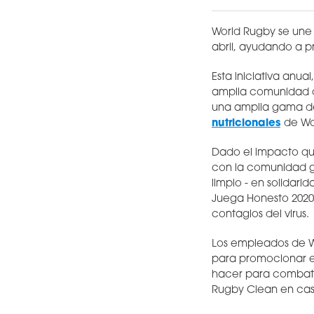
World Rugby se une
abril, ayudando a p
Esta iniciativa anua
amplia comunidad de
una amplia gama de
nutricionales
de Wo
Dado el impacto qu
con la comunidad gl
limpio - en solidari
Juega Honesto 2020
contagios del virus.
Los empleados de W
para promocionar el
hacer para combatir
Rugby Clean en casa