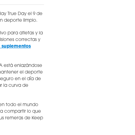
ay True Day el 9 de
n deporte limpio.
ivo para atletas y la
siones correctas y
 suplementos
A está enlazándose
mantener el deporte
Seguro en el día de
r la curva de
 en todo el mundo
a compartir lo que
sus remeras de Keep