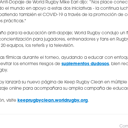
Anti-Dopaje de World Rugby Mike Earl dijo: “Nos place conec
do el mundo en apoyo a estas dos iniciativas - la continua luc
batiendo también el COVID-19 a través de la promoción de c
 prácticas."
 año para la educación anti-dopaje; World Rugby condujo un
oncientización para jugadores, entrenadores y fans en Rugb
0 equipos, los referís y la televisión.
zas fílmicas durante el torneo, ayudando a educar con enfoq
vitar los enormes riesgos de
suplementos dudosos
, bien re
ugby.
by lanzará su nuevo página de Keep Rugby Clean en múltiple 
izaje online para acompañara su amplia campaña de educac
n, visite
keeprugbyclean.worldrugby.org
.
Comp