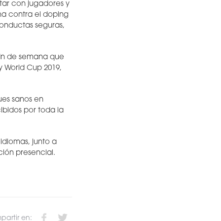
tar con jugadores y
ha contra el doping
onductas seguras,
 fin de semana que
y World Cup 2019,
ues sanos en
cibidos por toda la
idiomas, junto a
ión presencial.
artir en: