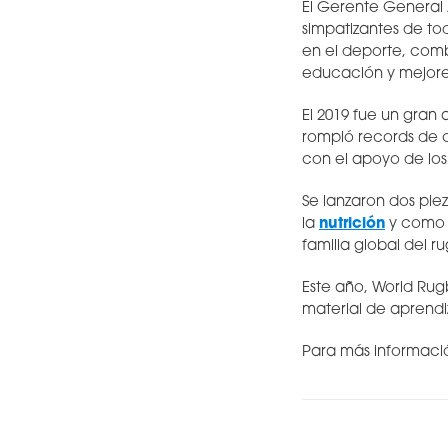
El Gerente General 
simpatizantes de to
en el deporte, com
educación y mejores
El 2019 fue un gran
rompió records de c
con el apoyo de los 2
Se lanzaron dos pie
la
nutrición
y como e
familia global del r
Este año, World Rug
material de aprend
Para más informació