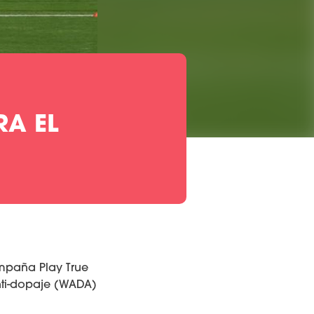
RA EL
mpaña Play True
nti-dopaje (WADA)