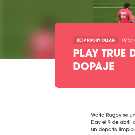
KEEP RUGBY CLEAN
09 de 
PLAY TRUE 
DOPAJE
World Rugby se u
Day el 9 de abril
un deporte limpio.