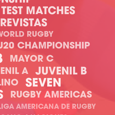
TEST MATCHES
REVISTAS
WORLD RUGBY
U20 CHAMPIONSHIP
B
MAYOR C
JUVENIL B
ENIL A
SEVEN
LINO
S
RUGBY AMERICAS
LIGA AMERICANA DE RUGBY