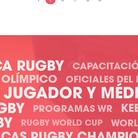
1
2
3
...
5
6
CA RUGBY
CAPACITACI
 OLÍMPICO
OFICIALES DEL
L JUGADOR Y MÉD
GBY
KE
PROGRAMAS WR
BY
WORL
RUGBY WORLD CUP
ICAS RUGBY CHAMPIO