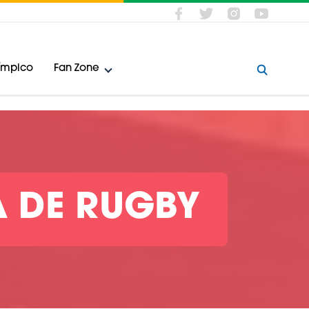
límpico
Fan Zone
A DE RUGBY