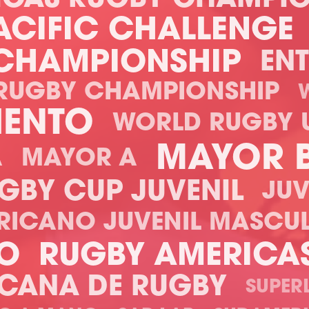
ACIFIC CHALLENGE
CHAMPIONSHIP
ENT
RUGBY CHAMPIONSHIP
IENTO
WORLD RUGBY 
MAYOR 
A
MAYOR A
GBY CUP JUVENIL
JUV
RICANO JUVENIL MASCU
NO
RUGBY AMERICA
ICANA DE RUGBY
SUPER