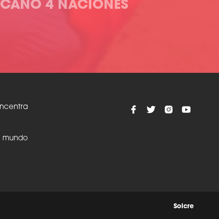
CANO 4 NACIONES
oncentra
el mundo
Solcre