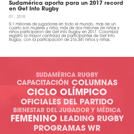
Sudamérica aporta para un 2017 record
en Get Into Rugby
01 , 2018
9,1 millones de jugadores en todo el mundo, mas de un
cuarto son mujeres y niña, más de dos millones de niñas y
niños participaron del Get Into Rugby en 2017. Colombia
registró la mayor cantidad de participantes de Get Into
Rugby, con la participación de 216.341 niños y niñas.
SUDAMÉRICA RUGBY
COLUMNAS
CAPACITACIÓN
CICLO OLÍMPICO
OFICIALES DEL PARTIDO
BIENESTAR DEL JUGADOR Y MÉDICA
FEMENINO
LEADING RUGBY
PROGRAMAS WR