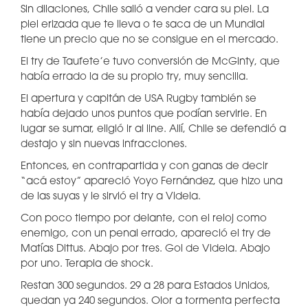
Sin dilaciones, Chile salió a vender cara su piel. La
piel erizada que te lleva o te saca de un Mundial
tiene un precio que no se consigue en el mercado.
El try de Taufete’e tuvo conversión de McGinty, que
había errado la de su propio try, muy sencilla.
El apertura y capitán de USA Rugby también se
había dejado unos puntos que podían servirle. En
lugar se sumar, eligió ir al line. Allí, Chile se defendió a
destajo y sin nuevas infracciones.
Entonces, en contrapartida y con ganas de decir
“acá estoy” apareció Yoyo Fernández, que hizo una
de las suyas y le sirvió el try a Videla.
Con poco tiempo por delante, con el reloj como
enemigo, con un penal errado, apareció el try de
Matías Dittus. Abajo por tres. Gol de Videla. Abajo
por uno. Terapia de shock.
Restan 300 segundos. 29 a 28 para Estados Unidos,
quedan ya 240 segundos. Olor a tormenta perfecta