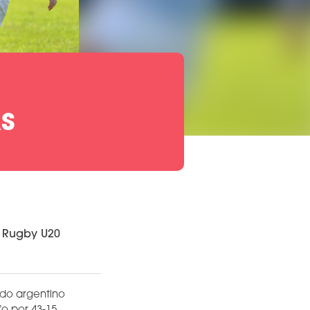
S
d Rugby U20
ado argentino