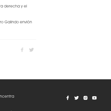
nta derecha y el
aro Galindo envión
oncentra