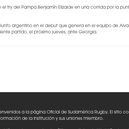
gó el try del Pampa Benjamín Elizalde en una corrida por la pu
riunfo argentino en el debut que genera en el equipo de Alv
uiente partido, el próximo jueves, ante Georgia.
envenidos a la página Oficial de Sudamérica Rugby. El sitio c
formación de la Institución y sus uniones miembro.