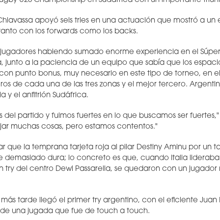
gby U20 Championship en Sudáfrica con un importante triunf
 Chiavassa apoyó seis tries en una actuación que mostró a un
tanto con los forwards como los backs.
jugadores habiendo sumado enorme experiencia en el Súper
 junto a la paciencia de un equipo que sabía que los espacios
y con punto bonus, muy necesario en este tipo de torneo, en 
meros de cada una de las tres zonas y el mejor tercero. Argent
y el anfitrión Sudáfrica.
s del partido y fuimos fuertes en lo que buscamos ser fuertes,"
jar muchas cosas, pero estamos contentos."
que la temprana tarjeta roja al pilar Destiny Aminu por un ta
ue demasiado dura; lo concreto es que, cuando Italia lideraba
 try del centro Dewi Passarella, se quedaron con un jugador
más tarde llegó el primer try argentino, con el eficiente Juan
e una jugada que fue de touch a touch.