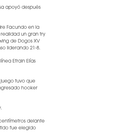
ssa apoyó después
adre Facundo en la
 realidad un gran try
l wing de Dogos XV
so liderando 21-8.
nea Efrain Elías
 juego tuvo que
 ingresado hooker
.
centímetros delante
tido fue elegido