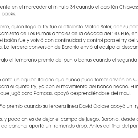
frente en el marcador al minuto 34 cuando el capitán Chiava
 backs.
ierre, quien llegó al try fue el eficiente Mateo Soler, con su p
 camiseta de Los Pumas a finales de la década del ’90. Fue, en
l balón fue y volvió con continuidad y control para el try de
. La tercera conversión de Baronio envió al equipo al descan
rajo el temprano premio del punto bonus cuando el segunda lí
o ante un equipo italiano que nunca pudo tomar envión en su
para el quinto try, ya con el movimiento del banco hecho. El
i, que jugó para Pampas, apoyó desprendiéndose del maul.
eño premio cuando su tercera línea David Odiase apoyó un try
, y poco antes de dejar el campo de juego, Baronio, desde 
d de cancha, aportó un tremendo drop. Antes del final del par