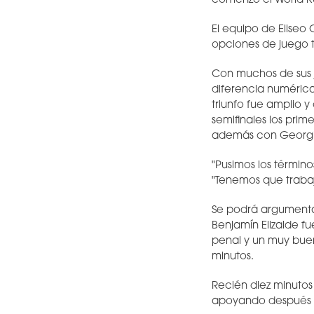
comenzó el World Ru
El equipo de Eliseo
opciones de juego 
Con muchos de sus 
diferencia numérica,
triunfo fue amplio 
semifinales los pri
además con Georgia 
"Pusimos los término
"Tenemos que traba
Se podrá argumentar 
Benjamín Elizalde f
penal y un muy buen
minutos.
Recién diez minutos 
apoyando después d