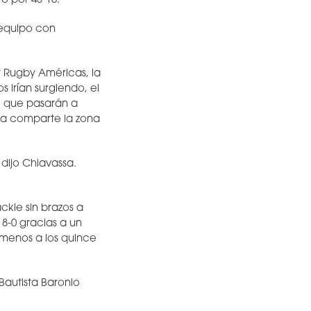
o por 43-15.
 equipo con
 Rugby Américas, la
 irían surgiendo, el
el que pasarán a
ina comparte la zona
 dijo Chiavassa.
ckle sin brazos a
 8-0 gracias a un
 menos a los quince
 Bautista Baronio