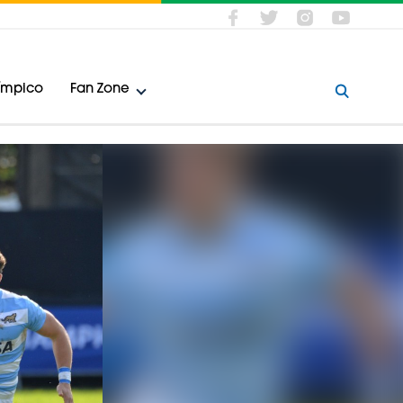
límpico
Fan Zone