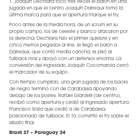
1. Joaquín Dechiara tocó tres veces el balón en una
jugada en que el centro Joaquín Daireaux tomó la
última marca para que el apertura marque el try.
Poco antes de la media hora, de un scrum en su
propio campo, los de celeste y blanco atacaron por
la derecha, Dechiara hizo el primer quiebre y en
cinco metros pegados al line, le llegó el balón a
Daireaux, que corrió media cancha, le pisó al
fullback rival y apoyó con un defensor encima. La
conversión del ingresado Joaquín Cocomarola cerró
el marcador de su equipo.
Con tiempo cumplido, una gran jugada de los backs
de negro terminó con de Carabassa apoyando
debajo de los postes. Rafael Giardelli (de centro),
recibió como apertura y cedió al ingresado apertura
Francisco Soiza que cedió a de Carabassa,
posicionado de fullback. El 10, convirtió el try sobre el
silbato final.
Brasil 27 – Paraguay 24