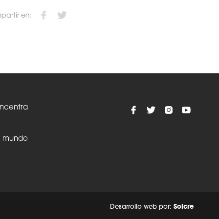
artir en:
oncentra
el mundo
Desarrollo web por:
Solcre