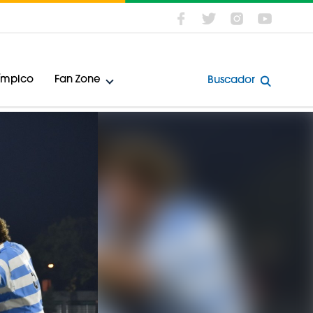
límpico
Fan Zone
Buscador