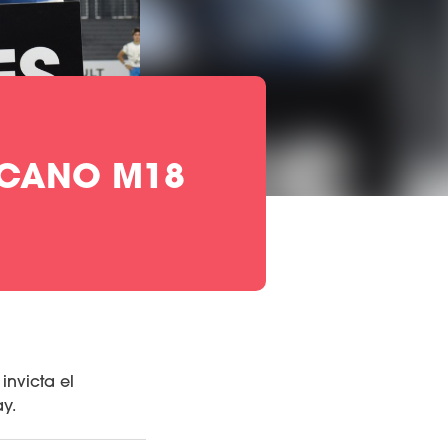
ICANO M18
nvicta el
y.