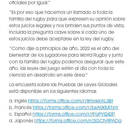
oficiales por igual."
“Es por eso que hacemos un llamado a toda la
familia del rugby para que expresen su opinión sobre
estos juicios legales y nos brinden sus puntos de vista,
incluida la pregunta clave sobre si cada uno de
estos juicios debe aceptarse en la ley del rugby.
“Como dije a principios de año, 2022 es el año del
bienestar de los jugadores para World Rugby y junto
con la familia del rugby podemos asegurar que este
año, las leyes del juego estén al día con toda la
ciencia en desarrollo en este área."
La encuesta sobre las Pruebas de Leyes Globales
está disponible en los siguientes idiomas
a. Inglés
https://forms.office.com/r/8mykKAL3Bt
b. Francés
https://forms.office.com/r/bxA0KMj1pY
c. Español
https://forms.office.com/r/tPgPYi242P
d. Japonés
https://forms.office.com/r/2GCfy9PADa