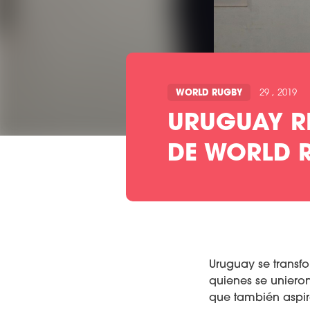
WORLD RUGBY
29 , 2019
URUGUAY RE
DE WORLD 
Uruguay se transf
quienes se unieron
que también aspir