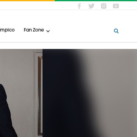
límpico
Fan Zone