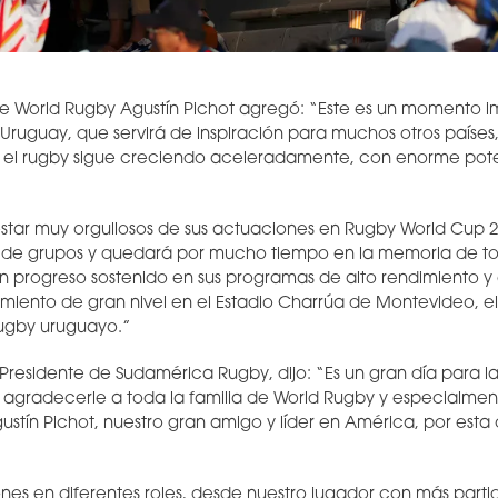
de World Rugby Agustín Pichot agregó: “Este es un momento i
Uruguay, que servirá de inspiración para muchos otros países
el rugby sigue creciendo aceleradamente, con enorme pote
star muy orgullosos de sus actuaciones en Rugby World Cup 20
se de grupos y quedará por mucho tiempo en la memoria de to
n progreso sostenido en sus programas de alto rendimiento y d
imiento de gran nivel en el Estadio Charrúa de Montevideo, el
rugby uruguayo.”
 Presidente de Sudamérica Rugby, dijo: “Es un gran día para 
 agradecerle a toda la familia de World Rugby y especialmente
gustín Pichot, nuestro gran amigo y líder en América, por est
s en diferentes roles, desde nuestro jugador con más partid