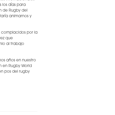
 los días para
ón de Rugby del
taría animarnos y
y complacidos por la
vez que
mio al trabajo
imos años en nuestro
ón en Rugby World
en pos del rugby