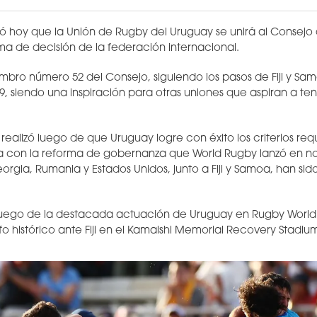
 hoy que la Unión de Rugby del Uruguay se unirá al Consejo 
oma de decisión de la federación internacional.
mbro número 52 del Consejo, siguiendo los pasos de Fiji y Sa
, siendo una inspiración para otras uniones que aspiran a ten
realizó luego de que Uruguay logre con éxito los criterios re
a con la reforma de gobernanza que World Rugby lanzó en n
rgia, Rumania y Estados Unidos, junto a Fiji y Samoa, han sid
.
 luego de la destacada actuación de Uruguay en Rugby World 
nfo histórico ante Fiji en el Kamaishi Memorial Recovery Stadiu