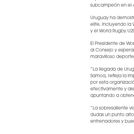
subcampeón en el 
Uruguay ha demostra
elite, incluyendo l
y el World Rugby U2
El Presidente de Wor
al Consejo y espera
maravilloso deporte
“La llegada de Urugu
Samoa, refleja la i
por esta organizaci
efectivamente y ale
apuntando a obtener
“La sobresaliente vi
dudas un punto alt
entrenadores y bue