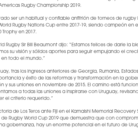
Americas Rugby Championship 2019.
do ser un habitual y confiable anfitrión de torneos de rugby 
a World Rugby Nations Cup entre 2017-19, siendo campeón en es
0 Trophy en 2017.
ld Rugby Sir Bill Beaumont dijo: “Estamos felices de darle la 
mos su visión y sólidos aportes para seguir empujando el crec
 en todo el mundo.”
ay, tras los ingresos anteriores de Georgia, Rumania, Estados U
mportancia y éxito de las reformas y transformación en la gobe
ón y sus uniones en noviembre de 2015. El camino está funci
ntamos a todas las uniones a inspirarse con Uruguay, revisa
 el criterio requerido.”
ctoria de Los Teros ante Fiji en el Kamaishi Memorial Recovery 
o de Rugby World Cup 2019 que demuestra que con comprom
na gobernanza, hay un enorme potencial en el futuro de Uru