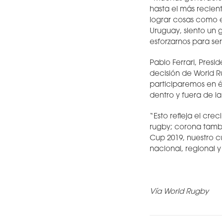
hasta el más recien
lograr cosas como e
Uruguay, siento un 
esforzarnos para se
Pablo Ferrari, Pres
decisión de World R
participaremos en él
dentro y fuera de l
“Esto refleja el cr
rugby; corona tamb
Cup 2019, nuestro 
nacional, regional y
Vía World Rugby