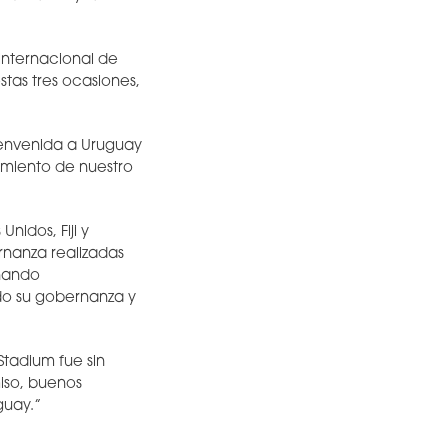
internacional de
tas tres ocasiones,
bienvenida a Uruguay
imiento de nuestro
nidos, Fiji y
rnanza realizadas
onando
ndo su gobernanza y
Stadium fue sin
iso, buenos
guay.”