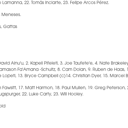
 Lamanna, 22. Tomás Inciarte, 23. Felipe Arcos Pérez.
n Meneses.
es, Gattas
avid Ainu'u, 2. Kapeli Pifeleti, 3. Joe Taufete'e, 4. Nate Brakeley
amason Fa'Amana -Schultz, 8. Cam Dolan, 9. Ruben de Haas, 10
te Lopeti, 13. Bryce Campbell (c)14. Christian Dyer, 15. Marcel 
n Fawsitt, 17. Matt Harmon, 18. Paul Mullen, 19. Greg Peterson,
gspurger, 22. Luke Carty, 23. Will Hooley.
old