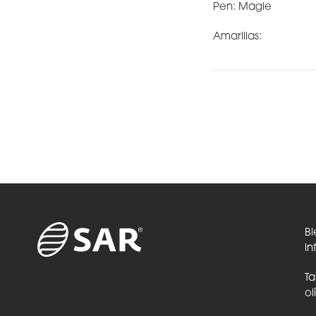
Pen: Magie
Amarillas:
Bi
in
Ta
ol