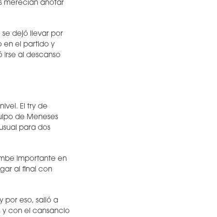
os merecían anotar
se dejó llevar por
 en el partido y
ó irse al descanso
vel. El try de
equipo de Meneses
nusual para dos
dombe importante en
ar al final con
 por eso, salió a
n y con el cansancio