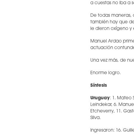
a cuestas no iba a s
De todas maneras, c
también hay que dec
le dieron oxígeno y
Manuel Ardao primer
actuación contunde
Una vez más, de nue
Enorme logro.
Síntesis
Uruguay
: 1. Mateo 
Leindekar, 6. Manuel
Etcheverry, 11. Gast
Silva.
Ingresaron: 16. Guil