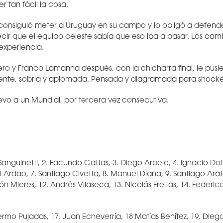
er tan fácil la cosa.
onsiguió meter a Uruguay en su campo y lo obligó a defender
ir que el equipo celeste sabía que eso iba a pasar. Los camb
 experiencia.
o y Franco Lamanna después, con la chicharra final, le pusi
nte, sobria y aplomada. Pensada y diagramada para shocke
vo a un Mundial, por tercera vez consecutiva.
Sanguinetti, 2. Facundo Gattas, 3. Diego Arbelo, 4. Ignacio Dot
 Ardao, 7. Santiago Civetta, 8. Manuel Diana, 9. Santiago Arata
ón Mieres, 12. Andrés Vilaseca, 13. Nicolás Freitas, 14. Federic
lermo Pujadas, 17. Juan Echeverría, 18 Matías Benítez, 19. Dieg