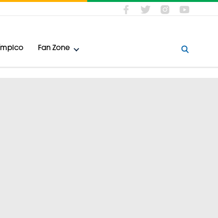
límpico
Fan Zone