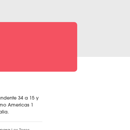
undente 34 a 15 y
omo Americas 1
lia.