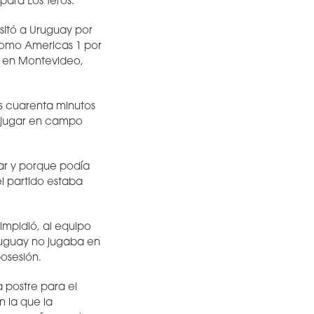
para Los Teros.
ositó a Uruguay por
 como Americas 1 por
ir en Montevideo,
os cuarenta minutos
r jugar en campo
tar y porque podía
el partido estaba
impidió, al equipo
ruguay no jugaba en
osesión.
a postre para el
n la que la