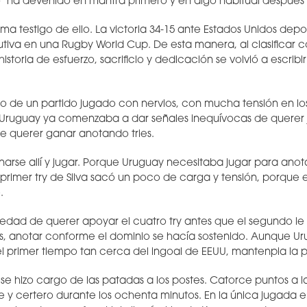
 ha devenido en mantra primero y en algo habitual después 
ima testigo de ello. La victoria 34-15 ante Estados Unidos dep
tiva en una Rugby World Cup. De esta manera, al clasificar
historia de esfuerzo, sacrificio y dedicación se volvió a escrib
igo de un partido jugado con nervios, con mucha tensión en l
ue Uruguay ya comenzaba a dar señales inequívocas de quere
e querer ganar anotando tries.
narse allí y jugar. Porque Uruguay necesitaba jugar para ano
l primer try de Silva sacó un poco de carga y tensión, porque 
.
iedad de querer apoyar el cuatro try antes que el segundo le 
, anotar conforme el dominio se hacía sostenido. Aunque U
l primer tiempo tan cerca del ingoal de EEUU, mantenpia la p
 se hizo cargo de las patadas a los postes. Catorce puntos a l
e y certero durante los ochenta minutos. En la única jugada e