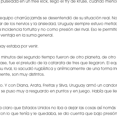
 pulseada en un free kick, llegó el try de Kruse, cuando men
 equipo charrúa jamás se desentendió de su situación real. No 
r de los nervios y la ansiedad, Uruguay siempre estuvo metido
cidencia fortuita y no como presión del rival. Eso le permiti
 ventaja en la suma general.
ay estaba por venir.
 minutos del segundo tiempo fueron de otro planeta, de otro ni
ase, fue el preludio de la catarata de tres que llegaron. El 
u rival, lo sacudió rugbística y anímicamente de una forma i
ente, son muy distintos.
o. Y con Diana, Arata, Freitas y Silva, Uruguay armó un can
e se puso muy a resguardo en puntos y en juego. Había que lleg
 claro que Estados Unidos no iba a dejar las cosas así nomás y
on lo que tenía y le quedaba, se dio cuenta que bajo presió