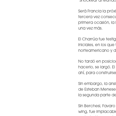
"Shockear al Mundo"
Será Francia la próx
tercera vez consecu
primera ocasión, la 
una vez más.
El Charrúa fue test
iniciales, en los q
norteamericano y d
No tardó en posicio
hacerlo, se largó. E
ahí, para construirse
Sin embargo, la ans
de Esteban Meneses
la segunda parte de
Sin Berchesi, Favaro
wing, fue implacabl