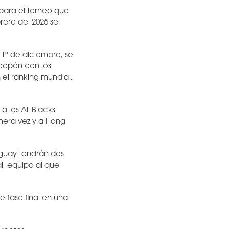
 para el torneo que
rero del 2026 se
1º de diciembre, se
 copón con los
 el ranking mundial,
 los All Blacks
imera vez y a Hong
uguay tendrán dos
l, equipo al que
e fase final en una