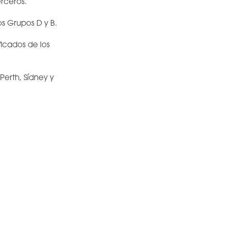
erceros.
os Grupos D y B.
ficados de los
Perth, Sídney y