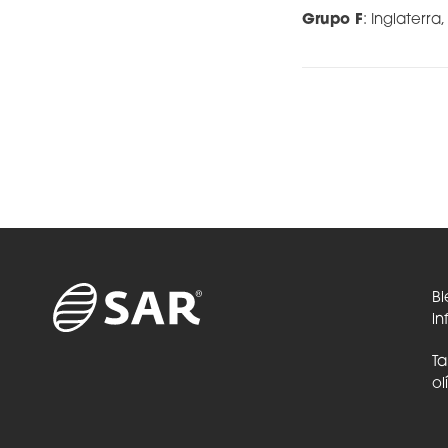
Grupo F
: Inglaterr
Bi
in
Ta
ol