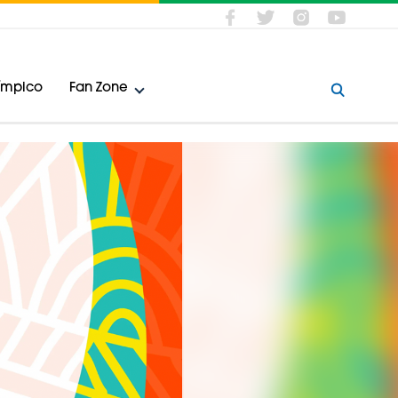
límpico
Fan Zone