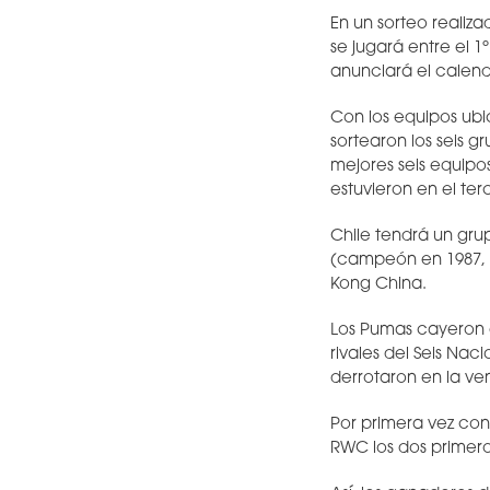
En un sorteo realiza
se jugará entre el 1
anunciará el calend
Con los equipos ubi
sortearon los seis 
mejores seis equipos
estuvieron en el te
Chile tendrá un gru
(campeón en 1987, 2
Kong China.
Los Pumas cayeron e
rivales del Seis Na
derrotaron en la v
Por primera vez con
RWC los dos primero