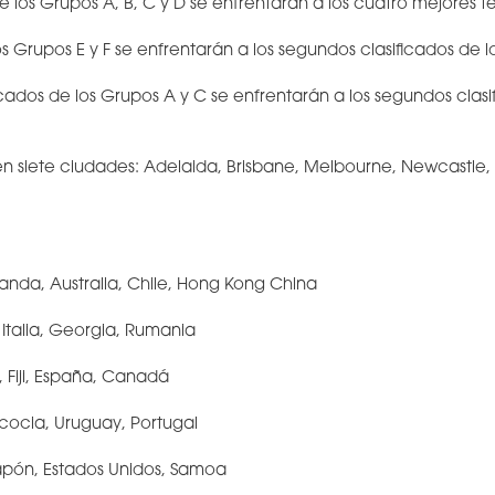
e los Grupos A, B, C y D se enfrentarán a los cuatro mejores t
 Grupos E y F se enfrentarán a los segundos clasificados de l
cados de los Grupos A y C se enfrentarán a los segundos clasi
en siete ciudades: Adelaida, Brisbane, Melbourne, Newcastle, 
anda, Australia, Chile, Hong Kong China
, Italia, Georgia, Rumania
, Fiji, España, Canadá
Escocia, Uruguay, Portugal
Japón, Estados Unidos, Samoa