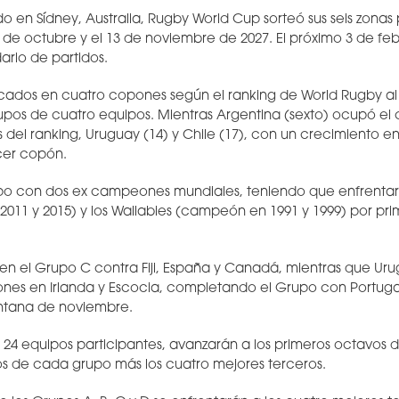
do en Sídney, Australia, Rugby World Cup sorteó sus seis zonas
º de octubre y el 13 de noviembre de 2027. El próximo 3 de feb
ario de partidos.
cados en cuatro copones según el ranking de World Rugby al 
grupos de cuatro equipos. Mientras Argentina (sexto) ocupó el
 del ranking, Uruguay (14) y Chile (17), con un crecimiento en
rcer copón.
po con dos ex campeones mundiales, teniendo que enfrentar a
011 y 2015) y los Wallabies (campeón en 1991 y 1999) por pr
n el Grupo C contra Fiji, España y Canadá, mientras que Ur
ciones en Irlanda y Escocia, completando el Grupo con Portuga
entana de noviembre.
 24 equipos participantes, avanzarán a los primeros octavos d
s de cada grupo más los cuatro mejores terceros.