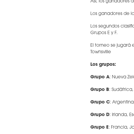
Así, los ganadores d
Los ganadores de los
Los segundos clasifi
Grupos E y F.
El torneo se jugará 
Townsville
Los grupos:
Grupo A
: Nueva Zel
Grupo B
: Sudáfrica
Grupo C
: Argentina
Grupo D
: Irlanda, 
Grupo E
: Francia, 