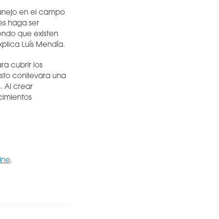
manejo en el campo
es haga ser
endo que existen
plica Luís Mendía.
a cubrir los
Esto conllevara una
 Al crear
cimientos
ine
.