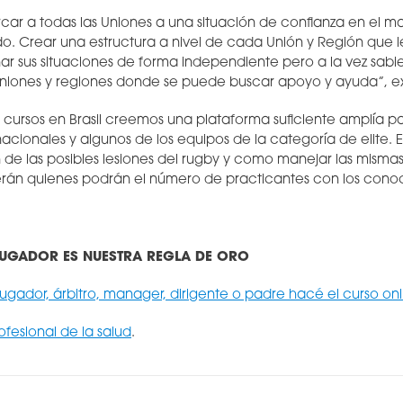
rcar a todas las Uniones a una situación de confianza en el 
do. Crear una estructura a nivel de cada Unión y Región que l
r sus situaciones de forma independiente pero a la vez sabi
niones y regiones donde se puede buscar apoyo y ayuda”, ex
 cursos en Brasil creemos una plataforma suficiente amplía par
acionales y algunos de los equipos de la categoría de elite. 
e las posibles lesiones del rugby y como manejar las mismas.
erán quienes podrán el número de practicantes con los cono
.
 JUGADOR ES NUESTRA REGLA DE ORO
 jugador, árbitro, manager, dirigente o padre hacé el curso onl
ofesional de la salud
.