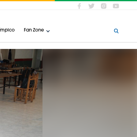
límpico
Fan Zone