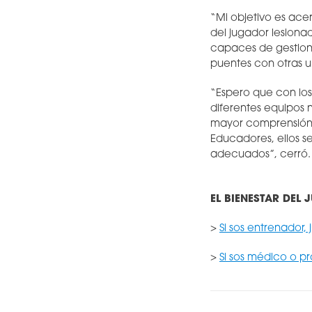
“Mi objetivo es ace
del jugador lesiona
capaces de gestiona
puentes con otras u
“Espero que con los
diferentes equipos n
mayor comprensión d
Educadores, ellos s
adecuados”, cerró
EL BIENESTAR DEL
>
Si sos entrenador,
>
Si sos médico o pr