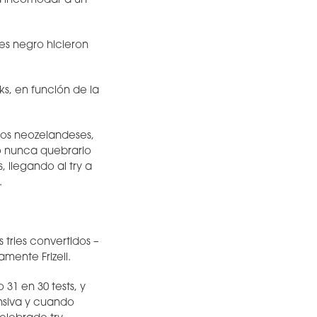
a incomodar a un
ues negro hicieron
s, en función de la
los neozelandeses,
o nunca quebrarlo
 llegando al try a
.
 tries convertidos –
mente Frizell.
31 en 30 tests, y
nsiva y cuando