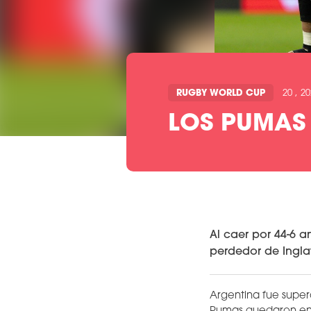
RUGBY WORLD CUP
20 , 2
LOS PUMAS
Al caer por 44-6 a
perdedor de Inglat
Argentina fue super