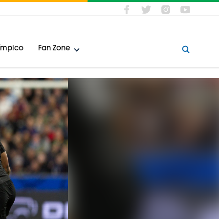
límpico
Fan Zone