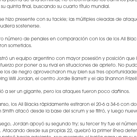
la puerta de una semifinal, no encontrando los caminos par
u quinta final, buscando su cuarto título mundial.
 se hizo presente con su tackle; las múltiples oleadas de ataq
udiera sostenerse.
o número de penales en comparación con los de los All Black
eron sometidos.
stró un equipo argentino con mayor posesión y posición que 
erzo por poner a su rival en situaciones de aprieto. No pud
 los de negro aprovecharon muy bien sus tres oportunidades,
wing Will Jordan, el centro Jordie Barrett y el ala Shannon Frizell
ó a ser un gigante, pero los ataques fueron poco dañinos.
so, los All Blacks rápidamente estiraron el 20-6 a 34-6 con dos
 Smith atacó desde la base del scrum y se filtró, y luego nueva
ego, Jordan apoyó su segundo try; su tercer try fue el número 
. Atacando desde sus propias 22, quebró la primer línea defe