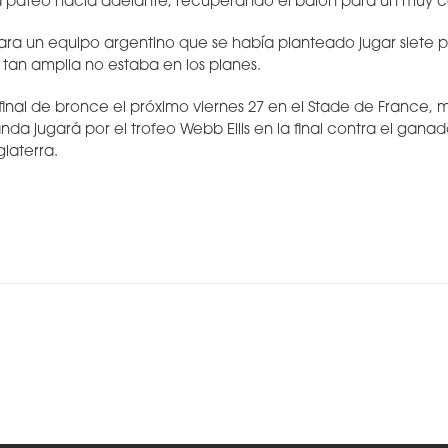
a pateó hacia adelante, recuperando el balón para un muy ce
ra un equipo argentino que se había planteado jugar siete p
 tan amplia no estaba en los planes.
final de bronce el próximo viernes 27 en el Stade de France, 
a jugará por el trofeo Webb Ellis en la final contra el ganado
glaterra.