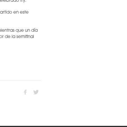
lebrado try.
artido en este
mientras que un día
r de la semifinal