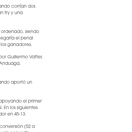
ando corrían dos
n try y una
o ordenado, siendo
legaría el penal
 los ganadores.
or Guillermo Vatter,
o Anduaga,
pando aportó un
, apoyando el primer
 En los siguientes
dor en 45-13.
 conversión (52 a