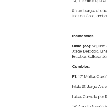
13), mientras que e
Sin embargo, el capi
tries de Chile, ambo
Incidencias:
Chile (66):
Aquilino
Jorge Delgado, Ernes
Escobar, Baltazar J
Cambios:
PT
: 17’ Matias Gara
Inicio ST: Jorge Ara
Lukas Carvallo por