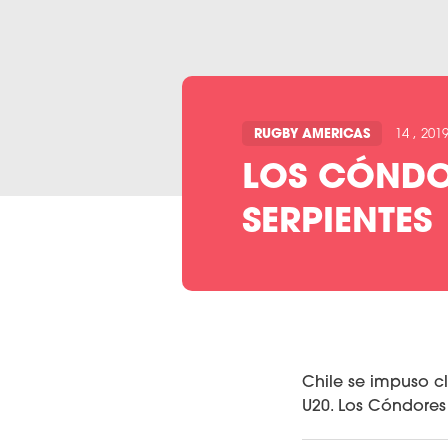
RUGBY AMERICAS
14 , 201
LOS CÓNDO
SERPIENTES
Chile se impuso 
U20. Los Cóndores 