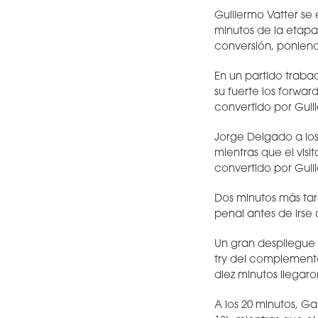
Guillermo Vatter se
minutos de la etapa 
conversión, poniend
En un partido traba
su fuerte los forwar
convertido por Guil
Jorge Delgado a los
mientras que el vis
convertido por Guil
Dos minutos más tar
penal antes de irse
Un gran despliegue 
try del complemento
diez minutos llegaro
A los 20 minutos, G