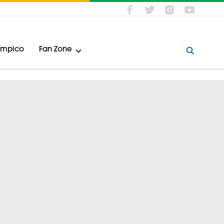
límpico
Fan Zone