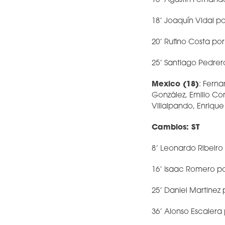
16’ Agustin Fernánde
18’ Joaquín Vidal p
20’ Rufino Costa po
25’ Santiago Pedre
Mexico (18)
: Ferna
González, Emilio Con
Villalpando, Enriq
Cambios: ST
8’ Leonardo Ribeiro
16’ Isaac Romero po
25’ Daniel Martinez
36’ Alonso Escaler