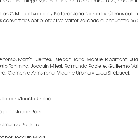
l mexicano Diego Sánchez descontó en el minuto 22, con un try
tán Cristóbal Escobar y Baltazar Jana fueron los últimos autor
s convertidos por el efectivo Vatter, sellando el encuentro 66 
 Alfonso, Martín Fuentes, Esteban Barra, Manuel Ripamonti, Ju
to Tchimino, Joaquin Milesi, Raimundo Poblete, Guillermo Vatt
ana, Clemente Armstrong, Vicente Urbina y Luca Strabucci.
fulic por Vicente Urbina
ya por Esteban Barra
 Raimundo Poblete