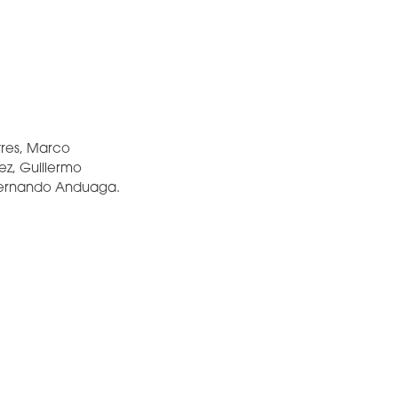
tres, Marco
ez, Guillermo
 Fernando Anduaga.