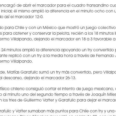
 encargó de abrir el marcador para el cuadro transandino cu
inicial; él mismo amplió la diferencia en el minuto ocho con u
o así el marcador 12-0.
do para Chile y con un México que mostró un juego colectiv
ds para obtener y conservar la pelota, recién a los 18 minutos l
lermo Villalpando, dejando el marcador en 18 a 3 favorable a
 24 minutos amplió la diferencia apoyando un try convertido p
itante replicó con un try a la media hora a través de Fernand
lermo Villalpando.
de, Matías Garafulic sumó un try más convertido, pero Villal
 al descanso, dejando el marcador 26-13.
físico chileno consiguió cortar el intento de juego mexicano
 al minuto uno del segundo tiempo a través de Joaquín Milesi.
n los tries de Guillermo Vatter y Garafulic para dejar el marca
arafulic y Vatter sumaban más puntos para Chile con try y una