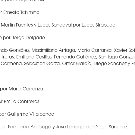
z por Joaquin Milesi
or Ernesto Tchimino
r Martín Fuentes y Lucas Sandoval por Lucas Strabucci
ro por Jorge Delgado
ndo González, Maximiliano Arriaga, Mario Carranza, Xavier So
treras, Emiliano Casillas, Fernando Gutiérrez, Santiago Gonzál
ue Carmona, Sebastian Garza, Omar García, Diego Sánchez y
 por Mario Carranza
r Emilio Contreras
 por Guillermo Villalpando
a por Fernando Anduaga y José Larraga por Diego Sánchez.