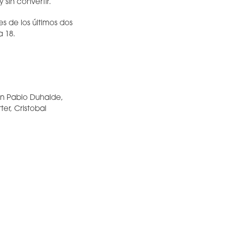
 sin convertir.
es de los últimos dos
a 18.
an Pablo Duhalde,
er, Cristobal