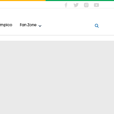
límpico
Fan Zone