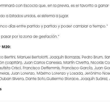
rminará con Escocia que, en la previa, es el favorito a ganar 
o a Estados unidos, el sistema a jugar.
co días entre partido y partido y poder cambiar a tiempo.”
 pasar por la zona de gestación.”
y M20:
co Bertini, Manuel Bertolotti, Joaquín Borrazas, Pedro Brum, 
 (capitán), Juan Carlos Canessa, Martín Civetta, Nicolás Co
tista Crisci, Francisco Deffemmis, Francisco García, Juan Go
elas, Juan Lorenzo, Máximo Lorenzo y Losada, Jerónimo Nosed
uban Silvera, Dante Soto,Guillermo Storace, Joaquín Suárez, 
s