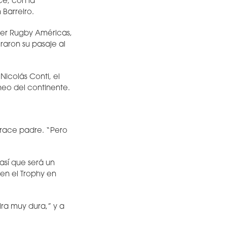
e, con la
Barreiro.
per Rugby Américas,
aron su pasaje al
Nicolás Conti, el
rneo del continente.
torace padre. “Pero
así que será un
 en el Trophy en
ira muy dura,” y a