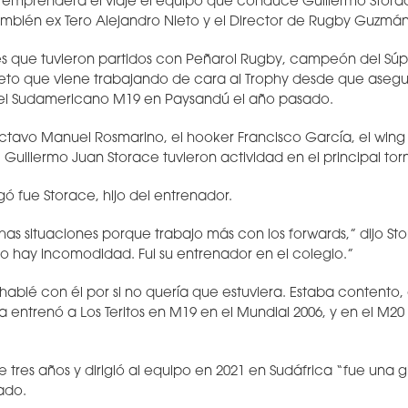
 emprenderá el viaje el equipo que conduce Guillermo Storac
mbién ex Tero Alejandro Nieto y el Director de Rugby Guzmán 
s que tuvieron partidos con Peñarol Rugby, campeón del Sú
eto que viene trabajando de cara al Trophy desde que asegur
n el Sudamericano M19 en Paysandú el año pasado.
octavo Manuel Rosmarino, el hooker Francisco García, el wing 
 Guillermo Juan Storace tuvieron actividad en el principal to
ó fue Storace, hijo del entrenador.
chas situaciones porque trabajo más con los forwards,” dijo S
 No hay incomodidad. Fui su entrenador en el colegio.”
hablé con él por si no quería que estuviera. Estaba contento, 
ya entrenó a Los Teritos en M19 en el Mundial 2006, y en el M20
tres años y dirigió al equipo en 2021 en Sudáfrica “fue una g
ado.