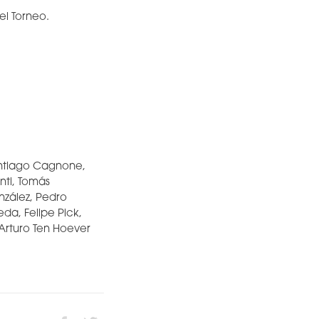
el Torneo.
Santiago Cagnone,
nti, Tomás
nzález, Pedro
a, Felipe Pick,
Arturo Ten Hoever