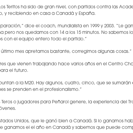
os Teritos ha sido de gran nivel, con partidos contra las Ac
io, y recibiendo en casa a Canadá y España.
paración,” dice el coach, mundialista en 1999 y 2003. “Le 
a pero nos quedamos con 14 a los 15 minutos. No sabemos l
 con el equipo entero todo el partido.”
l último mes apretamos bastante, corregimos algunas cosas.”
dores que vienen trabajando hace varios años en el Centro C
ara el futuro.
apuntan a la M20. Hay algunos, cuatro, cinco, que se sumarán
es se prenden en el profesionalismo.”
 Teros o jugadores para Peñarol genere, la experiencia del T
jóvenes.
tados Unidos, que le ganó bien a Canadá. Si lo ganamos ha
le ganamos el el año en Canadá y sabemos que puede compl