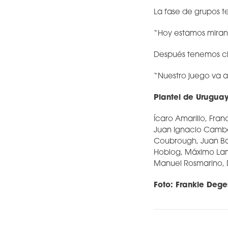
La fase de grupos te
“Hoy estamos mirand
Después tenemos cin
“Nuestro juego va a
Plantel de Urugua
Ícaro Amarillo, Fran
Juan Ignacio Cambón
Coubrough, Juan Bau
Hoblog, Máximo Lam
Manuel Rosmarino, D
Foto: Frankie Dege