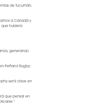
ademias de Tucumán,
ganamos a Canadá y
o que hubiera
harrúa, generando
 en Peñarol Rugby;
rophy será clave en
brá que pensar en
icarse.”