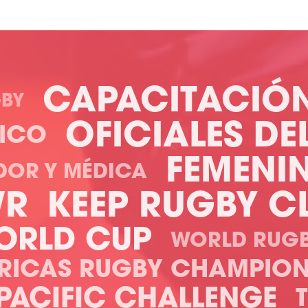
CAPACITACIÓ
BY
OFICIALES DE
PICO
FEMENI
DOR Y MÉDICA
WR
KEEP RUGBY C
ORLD CUP
WORLD RUGB
RICAS RUGBY CHAMPION
PACIFIC CHALLENGE