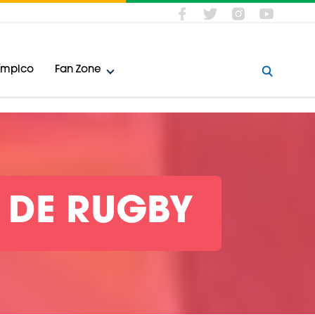
límpico
Fan Zone
 DE RUGBY