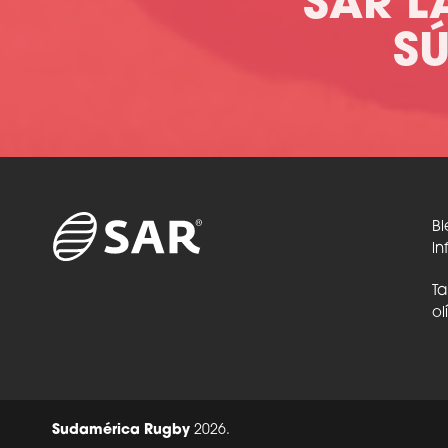
SAR L
S
Bi
in
Ta
ol
Sudamérica Rugby
2026.