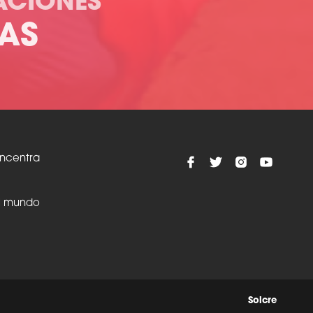
ACIONES
AS
oncentra
el mundo
Solcre